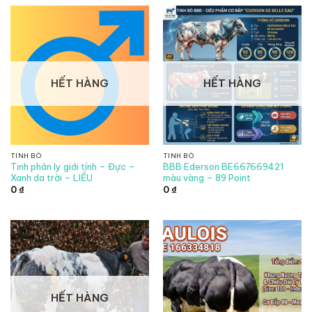
HẾT HÀNG
HẾT HÀNG
TINH BÒ
TINH BÒ
Tinh phân ly giới tính – Đực –
BBB Ederson BE667669421
Xanh da trời – LIỀU
màu vàng – 89 Point
0
₫
0
₫
HẾT HÀNG