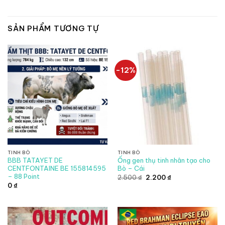
SẢN PHẨM TƯƠNG TỰ
-12%
TINH BÒ
TINH BÒ
BBB TATAYET DE
Ống gen thụ tinh nhân tạo cho
CENTFONTAINE BE 155814595
Bò – Cái
– 88 Point
Giá
Giá
2.500
₫
2.200
₫
gốc
hiện
0
₫
là:
tại
2.500 ₫.
là:
2.200 ₫.