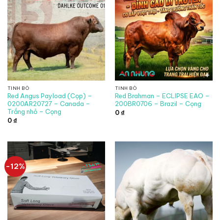
TINH BÒ
TINH BÒ
Red Angus Payload (Cọp) –
Red Brahman – ECLIPSE EAO –
0200AR20727 – Canada –
200BR0706 – Brazil – Cọng
Trắng nhỏ – Cọng
0
₫
0
₫
-12%