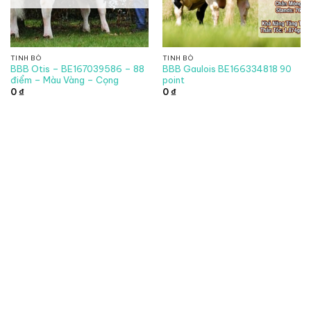
TINH BÒ
TINH BÒ
BBB Otis – BE167039586 – 88
BBB Gaulois BE166334818 90
điểm – Màu Vàng – Cọng
point
0
₫
0
₫