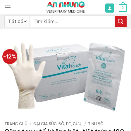
Bỏ
0
qua
nội
Tìm
dung
kiếm:
-12%
TRANG CHỦ
/
ĐẠI GIA SÚC: BÒ, DÊ, CỪU,
/
TINH BÒ