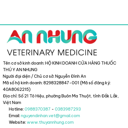
Tên cơ sở kinh doanh: HỘ KINH DOANH CỬA HÀNG THUỐC
THÚ Y AN NHUNG
Người đại diện / Chủ cơ sở: Nguyễn Đình An
Mã số hộ kinh doanh: 8298328847-001 (Mã số đăng ký:
40A8062215)
Địa chỉ: Số 21 Tô Hiệu, phường Buôn Ma Thuột, tỉnh Đắk Lắk
,
Việt Nam
Hotline:
0988370387
-
0383987293
Email:
nguyendinhan.vet@gmail.com
Website:
www.thuyannhung.com