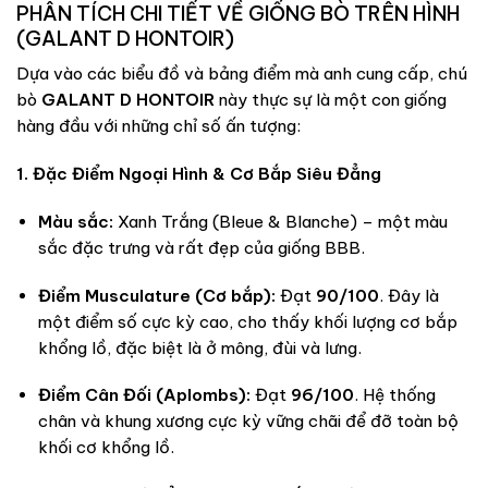
PHÂN TÍCH CHI TIẾT VỀ GIỐNG BÒ TRÊN HÌNH
(GALANT D HONTOIR)
Dựa vào các biểu đồ và bảng điểm mà anh cung cấp, chú
bò
GALANT D HONTOIR
này thực sự là một con giống
hàng đầu với những chỉ số ấn tượng:
1. Đặc Điểm Ngoại Hình & Cơ Bắp Siêu Đẳng
Màu sắc:
Xanh Trắng (Bleue & Blanche) – một màu
sắc đặc trưng và rất đẹp của giống BBB.
Điểm Musculature (Cơ bắp):
Đạt
90/100
. Đây là
một điểm số cực kỳ cao, cho thấy khối lượng cơ bắp
khổng lồ, đặc biệt là ở mông, đùi và lưng.
Điểm Cân Đối (Aplombs):
Đạt
96/100
. Hệ thống
chân và khung xương cực kỳ vững chãi để đỡ toàn bộ
khối cơ khổng lồ.