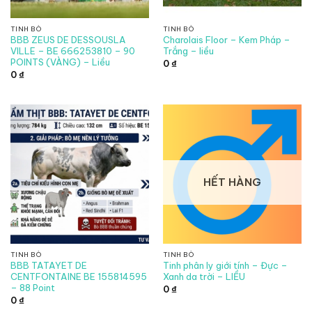
TINH BÒ
TINH BÒ
BBB ZEUS DE DESSOUSLA
Charolais Floor – Kem Pháp –
VILLE – BE 666253810 – 90
Trắng – liều
POINTS (VÀNG) – Liều
0
₫
0
₫
HẾT HÀNG
TINH BÒ
TINH BÒ
BBB TATAYET DE
Tinh phân ly giới tính – Đực –
CENTFONTAINE BE 155814595
Xanh da trời – LIỀU
– 88 Point
0
₫
0
₫