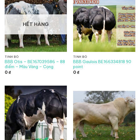
HẾT HÀNG
TINH BÒ
TINH BÒ
BBB Otis – BE167039586 – 88
BBB Gaulois BE166334818 90
điểm – Màu Vàng – Cọng
point
0
₫
0
₫