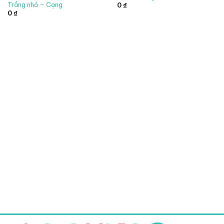
Trắng nhỏ – Cọng
0
₫
0
₫