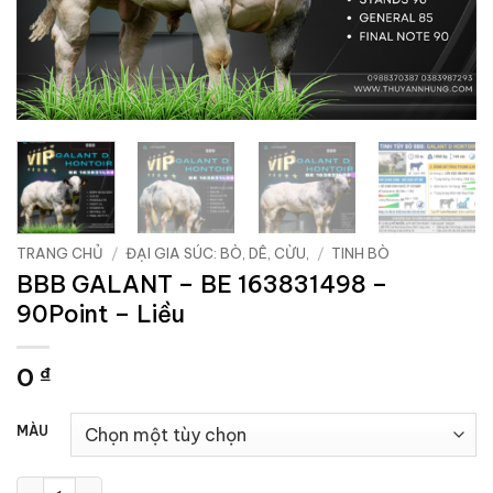
TRANG CHỦ
/
ĐẠI GIA SÚC: BÒ, DÊ, CỪU,
/
TINH BÒ
BBB GALANT – BE 163831498 –
90Point – Liều
0
₫
MÀU
BBB GALANT - BE 163831498 - 90Point - Liều số lượng