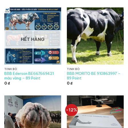
HẾT HÀNG
TINH BÒ
TINH BÒ
BBB Ederson BE667669421
BBB MORITO BE 910863997 –
màu vàng – 89 Point
89 Point
0
₫
0
₫
-12%