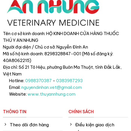
Tên cơ sở kinh doanh: HỘ KINH DOANH CỬA HÀNG THUỐC
THÚ Y AN NHUNG
Người đại diện / Chủ cơ sở: Nguyễn Đình An
Mã số hộ kinh doanh: 8298328847-001 (Mã số đăng ký:
40A8062215)
Địa chỉ: Số 21 Tô Hiệu, phường Buôn Ma Thuột, tỉnh Đắk Lắk
,
Việt Nam
Hotline:
0988370387
-
0383987293
Email:
nguyendinhan.vet@gmail.com
Website:
www.thuyannhung.com
THÔNG TIN
CHÍNH SÁCH
Theo dõi đơn hàng
Điều kiện giao dịch