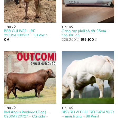
TINH BÒ
TINH BÒ
BBB GULIVER – BE
Găng tay phối bò dài 95cm –
221054980237 – 90 Point
hộp 100 cái
Giá
Giá
0
₫
226.250
₫
199.100
₫
gốc
hiện
là:
tại
226.250 ₫.
là:
199.100 ₫.
TINH BÒ
TINH BÒ
Red Angus Payload (Cọp) –
BBB BELVEDERE BE664247069
0200AR20727 – Canada –
– màu trắng – 88 Point