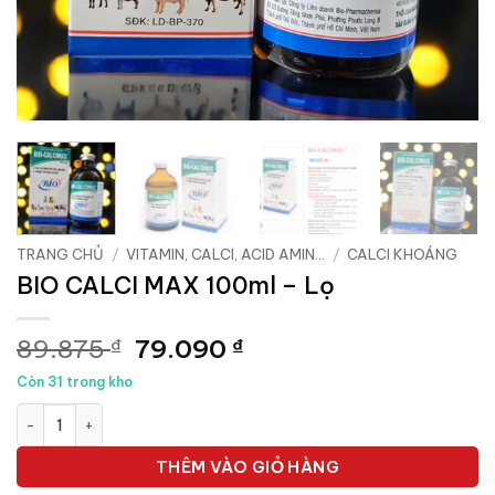
TRANG CHỦ
/
VITAMIN, CALCI, ACID AMIN...
/
CALCI KHOÁNG
BIO CALCI MAX 100ml – Lọ
Giá
Giá
89.875
79.090
₫
₫
gốc
hiện
Còn 31 trong kho
là:
tại
BIO CALCI MAX 100ml - Lọ số lượng
89.875 ₫.
là:
79.090 ₫.
THÊM VÀO GIỎ HÀNG