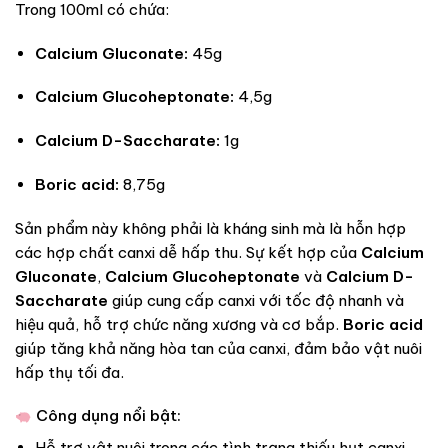
Trong 100ml có chứa:
Calcium Gluconate:
45g
Calcium Glucoheptonate:
4,5g
Calcium D-Saccharate:
1g
Boric acid:
8,75g
Sản phẩm này không phải là kháng sinh mà là hỗn hợp
các hợp chất canxi dễ hấp thu. Sự kết hợp của
Calcium
Gluconate
,
Calcium Glucoheptonate
và
Calcium D-
Saccharate
giúp cung cấp canxi với tốc độ nhanh và
hiệu quả, hỗ trợ chức năng xương và cơ bắp.
Boric acid
giúp tăng khả năng hòa tan của canxi, đảm bảo vật nuôi
hấp thụ tối đa.
Công dụng nổi bật:
Hỗ trợ vật nuôi trong các tình trạng thiếu hụt canxi,