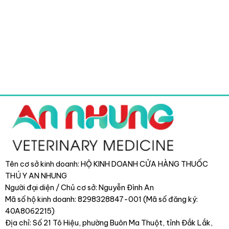
Tên cơ sở kinh doanh: HỘ KINH DOANH CỬA HÀNG THUỐC
THÚ Y AN NHUNG
Người đại diện / Chủ cơ sở: Nguyễn Đình An
Mã số hộ kinh doanh: 8298328847-001 (Mã số đăng ký:
40A8062215)
Địa chỉ: Số 21 Tô Hiệu, phường Buôn Ma Thuột, tỉnh Đắk Lắk
,