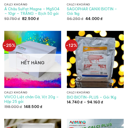
CALCI KHOÁNG
CALCI KHOÁNG
Á Châu Sulfat Magne – MgSO4
SAGOPHAR CANXI BIOTIN –
– 10gr – TRẮNG – Bịch 50 gói
Gói 1kg
Giá
Giá
Giá
Giá
93.750
₫
82.500
₫
56.250
₫
44.000
₫
gốc
hiện
gốc
hiện
là:
tại
là:
tại
93.750 ₫.
là:
56.250 ₫.
là:
82.500 ₫.
44.000 ₫.
-25%
-12%
HẾT HÀNG
CALCI KHOÁNG
CALCI KHOÁNG
VIVCO Liệt chân Gà, Vịt 20g –
BIO BIOTIN-PLUS – Gói 1Kg
Hộp 25 gói
Khoảng
14.740
₫
–
94.160
₫
giá:
Giá
Giá
198.000
₫
148.500
₫
từ
gốc
hiện
14.740 ₫
là:
tại
đến
198.000 ₫.
là:
94.160 ₫
148.500 ₫.