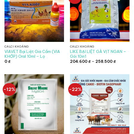
CALCI KHOÁNG
CALCI KHOÁNG
VIAVET Bại Liệt Gia Cầm (VIA
LIKE BẠI LIỆT GÀ VỊT NGAN –
KHỚP) Oral 10ml – Lọ
Gói 10in1
Khoảng
0
₫
204.600
₫
–
258.500
₫
giá:
từ
204.600 
đến
258.500 
-12%
-22%