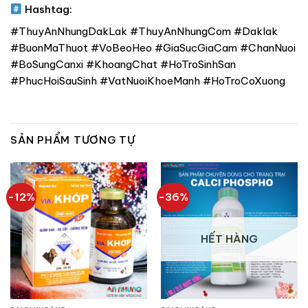
Hashtag:
#ThuyAnNhungDakLak #ThuyAnNhungCom #Daklak
#BuonMaThuot #VoBeoHeo #GiaSucGiaCam #ChanNuoi
#BoSungCanxi #KhoangChat #HoTroSinhSan
#PhucHoiSauSinh #VatNuoiKhoeManh #HoTroCoXuong
SẢN PHẨM TƯƠNG TỰ
-12%
-36%
HẾT HÀNG