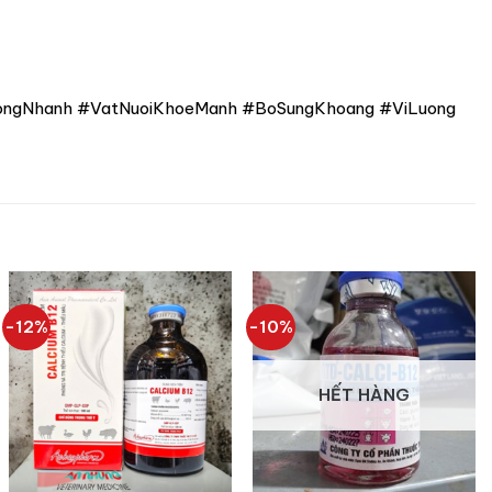
ngNhanh #VatNuoiKhoeManh #BoSungKhoang #ViLuong
-12%
-10%
HẾT HÀNG