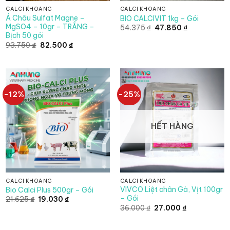
CALCI KHOÁNG
CALCI KHOÁNG
Á Châu Sulfat Magne –
BIO CALCIVIT 1kg – Gói
MgSO4 – 10gr – TRẮNG –
Giá
Giá
54.375
₫
47.850
₫
gốc
hiện
Bịch 50 gói
là:
tại
Giá
Giá
93.750
₫
82.500
₫
54.375 ₫.
là:
gốc
hiện
47.850 ₫.
là:
tại
₫.
93.750 ₫.
là:
82.500 ₫.
-12%
-25%
HẾT HÀNG
CALCI KHOÁNG
CALCI KHOÁNG
VIVCO Liệt chân Gà, Vịt 100gr
Bio Calci Plus 500gr – Gói
– Gói
Giá
Giá
21.625
₫
19.030
₫
gốc
hiện
Giá
Giá
36.000
₫
27.000
₫
là:
tại
gốc
hiện
21.625 ₫.
là:
là:
tại
19.030 ₫.
36.000 ₫.
là: