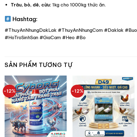
Trâu, bò, dê, cừu:
1kg cho 1000kg thức ăn.
Hashtag:
#ThuyAnNhungDakLak #ThuyAnNhungCom #Daklak #Buon
#HoTroSinhSan #GiaCam #Heo #Bo
SẢN PHẨM TƯƠNG TỰ
-12%
-12%