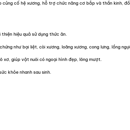
úp củng cố hệ xương, hỗ trợ chức năng cơ bắp và thần kinh, đ
 thiện hiệu quả sử dụng thức ăn.
ứng như bại liệt, còi xương, loãng xương, cong lưng, lồng ngực
hô xơ, giúp vật nuôi có ngoại hình đẹp, lông mượt.
sức khỏe nhanh sau sinh.