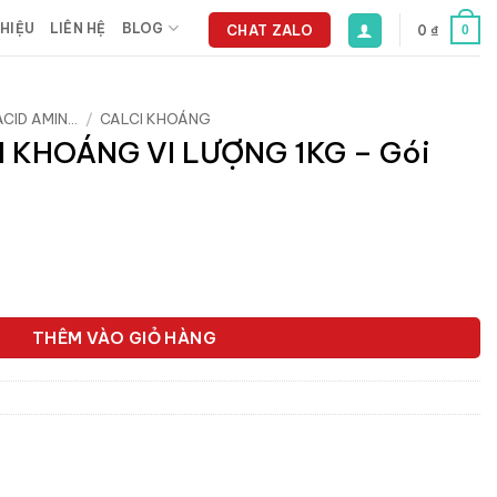
THIỆU
LIÊN HỆ
BLOG
CHAT ZALO
0
₫
0
CID AMIN...
/
CALCI KHOÁNG
 KHOÁNG VI LƯỢNG 1KG – Gói
Giá
₫
hiện
tại
ƯỢNG 1KG - Gói số lượng
.
là:
39.600 ₫.
THÊM VÀO GIỎ HÀNG