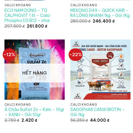
CALCI KHOÁNG
CALCI KHOÁNG
ECO NAM DŨNG – TD
MEKONG D49 – QUICK HAIR –
CALPHOVIT 1 lít – Calci
RA LÔNG NHANH 1kg – Gói 1Kg
Phospho D3 B12 – chai
Giá
Giá
280.000
₫
246.400
₫
gốc
hiện
Giá
Giá
297.500
₫
261.800
₫
là:
tại
gốc
hiện
280.000 ₫.
là:
là:
tại
246.400 
297.500 ₫.
là:
261.800 ₫.
-12%
-22%
HẾT HÀNG
CALCI KHOÁNG
CALCI KHOÁNG
Á Châu Sulfat Zn – Kẽm – 10gr
SAGOPHAR CANXI BIOTIN –
– XANH – Gói 10gr
Gói 1kg
Giá
Giá
Giá
Giá
2.750
₫
2.420
₫
56.250
₫
44.000
₫
gốc
hiện
gốc
hiện
là:
tại
là:
tại
2.750 ₫.
là:
56.250 ₫.
là: