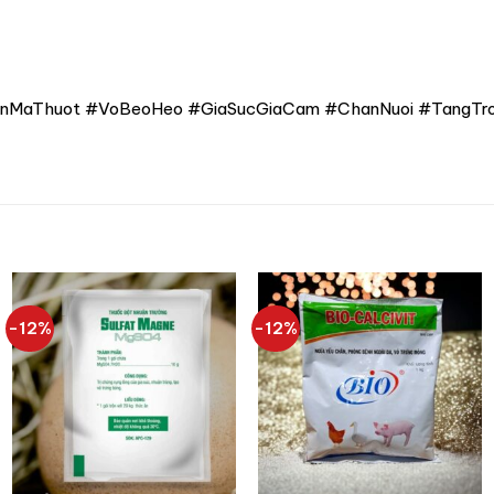
MaThuot #VoBeoHeo #GiaSucGiaCam #ChanNuoi #TangTro
-12%
-12%