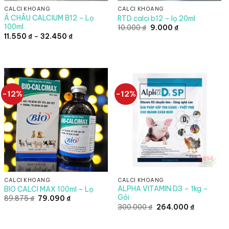
CALCI KHOÁNG
CALCI KHOÁNG
Á CHÂU CALCIUM B12 – Lọ
RTD calci b12 – lọ 20ml
100ml
Giá
Giá
10.000
₫
9.000
₫
gốc
hiện
Khoảng
11.550
₫
–
32.450
₫
là:
tại
giá:
10.000 ₫.
là:
từ
9.000 ₫.
11.550 ₫
đến
32.450 ₫
-12%
-12%
CALCI KHOÁNG
CALCI KHOÁNG
ALPHA VITAMIN D3 – 1kg –
BIO CALCI MAX 100ml – Lọ
Gói
Giá
Giá
89.875
₫
79.090
₫
gốc
hiện
Giá
Giá
300.000
₫
264.000
₫
là:
tại
gốc
hiện
89.875 ₫.
là:
là:
tại
79.090 ₫.
300.000 ₫.
là: