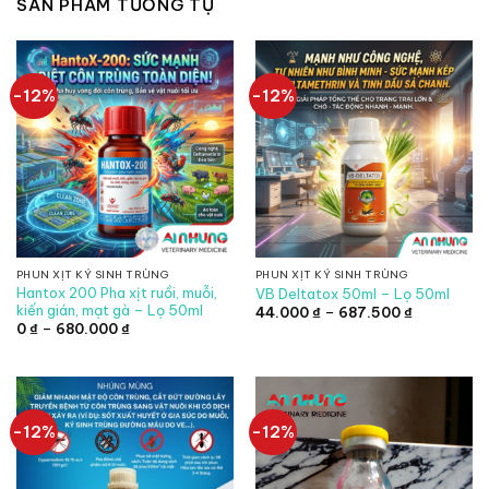
SẢN PHẨM TƯƠNG TỰ
-12%
-12%
PHUN XỊT KÝ SINH TRÙNG
PHUN XỊT KÝ SINH TRÙNG
Hantox 200 Pha xịt ruồi, muỗi,
VB Deltatox 50ml – Lọ 50ml
kiến gián, mạt gà – Lọ 50ml
Khoảng
44.000
₫
–
687.500
₫
giá:
Khoảng
0
₫
–
680.000
₫
từ
giá:
44.000 ₫
từ
đến
0 ₫
687.500 ₫
đến
680.000 ₫
-12%
-12%