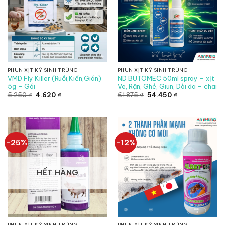
PHUN XỊT KÝ SINH TRÙNG
PHUN XỊT KÝ SINH TRÙNG
VMD Fly Killer (Ruồi,Kiến,Gián)
ND BUTOMEC 50ml spray – xịt
5g – Gói
Ve, Rận, Ghẻ, Giun, Dòi da – chai
Giá
Giá
Giá
Giá
5.250
₫
4.620
₫
61.875
₫
54.450
₫
gốc
hiện
gốc
hiện
là:
tại
là:
tại
5.250 ₫.
là:
61.875 ₫.
là:
4.620 ₫.
54.450 ₫.
-25%
-12%
HẾT HÀNG
PHUN XỊT KÝ SINH TRÙNG
PHUN XỊT KÝ SINH TRÙNG