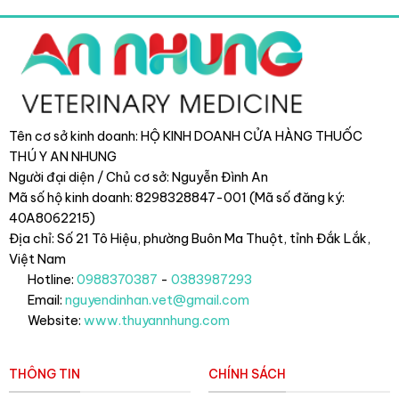
Tên cơ sở kinh doanh: HỘ KINH DOANH CỬA HÀNG THUỐC
THÚ Y AN NHUNG
Người đại diện / Chủ cơ sở: Nguyễn Đình An
Mã số hộ kinh doanh: 8298328847-001 (Mã số đăng ký:
40A8062215)
Địa chỉ: Số 21 Tô Hiệu, phường Buôn Ma Thuột, tỉnh Đắk Lắk
,
Việt Nam
Hotline:
0988370387
-
0383987293
Email:
nguyendinhan.vet@gmail.com
Website:
www.thuyannhung.com
THÔNG TIN
CHÍNH SÁCH