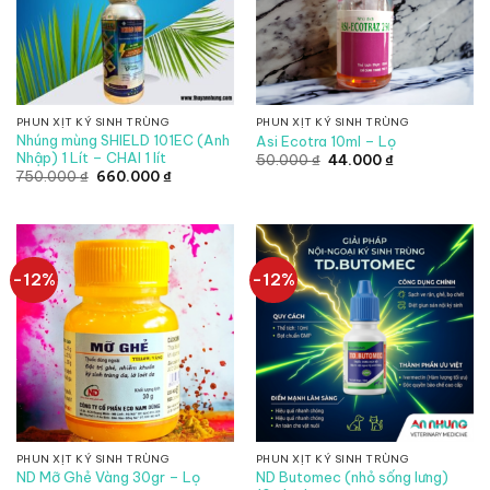
PHUN XỊT KÝ SINH TRÙNG
PHUN XỊT KÝ SINH TRÙNG
Nhúng mùng SHIELD 101EC (Anh
Asi Ecotra 10ml – Lọ
Nhập) 1 Lít – CHAI 1 lít
Giá
Giá
50.000
₫
44.000
₫
gốc
hiện
Giá
Giá
750.000
₫
660.000
₫
là:
tại
gốc
hiện
50.000 ₫.
là:
là:
tại
44.000 ₫.
750.000 ₫.
là:
660.000 ₫.
-12%
-12%
PHUN XỊT KÝ SINH TRÙNG
PHUN XỊT KÝ SINH TRÙNG
ND Butomec (nhỏ sống lưng)
ND Mỡ Ghẻ Vàng 30gr – Lọ