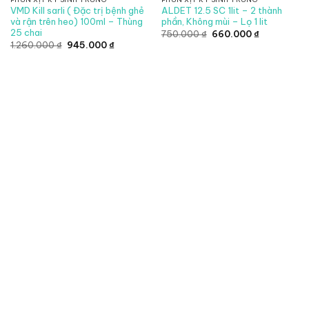
VMD Kill sarli ( Đặc trị bệnh ghẻ
ALDET 12.5 SC 1lit – 2 thành
và rận trên heo) 100ml – Thùng
phần, Không mùi – Lọ 1 lit
25 chai
Giá
Giá
750.000
₫
660.000
₫
gốc
hiện
Giá
Giá
1.260.000
₫
945.000
₫
là:
tại
gốc
hiện
750.000 ₫.
là:
là:
tại
660.000 ₫.
1.260.000 ₫.
là:
945.000 ₫.