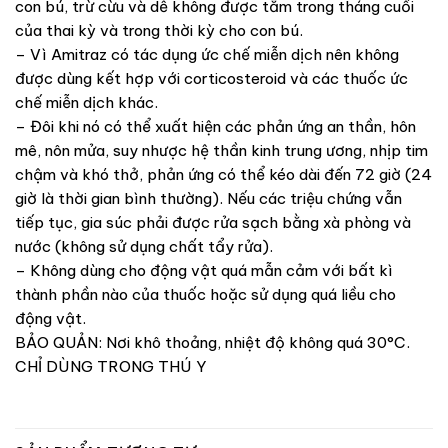
con bú, trừ cừu và dễ không được tắm trong tháng cuối
của thai kỳ và trong thời kỳ cho con bú.
– Vì Amitraz có tác dụng ức chế miễn dịch nên không
được dùng kết hợp với corticosteroid và các thuốc ức
chế miễn dịch khác.
– Đôi khi nó có thể xuất hiện các phản ứng an thần, hôn
mê, nôn mửa, suy nhược hệ thần kinh trung ương, nhịp tim
chậm và khó thở, phản ứng có thể kéo dài đến 72 giờ (24
giờ là thời gian bình thường). Nếu các triệu chứng vẫn
tiếp tục, gia súc phải được rửa sạch bằng xà phòng và
nước (không sử dụng chất tẩy rửa).
– Không dùng cho động vật quá mẫn cảm với bất kì
thành phần nào của thuốc hoặc sử dụng quá liều cho
động vật.
BẢO QUẢN: Nơi khô thoảng, nhiệt độ không quá 30°C.
CHỈ DÙNG TRONG THÚ Y