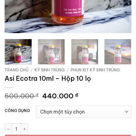
TRANG CHỦ
/
KÝ SINH TRÙNG
/
PHUN XỊT KÝ SINH TRÙNG
Asi Ecotra 10ml – Hộp 10 lọ
Giá
Giá
500.000
440.000
₫
₫
gốc
hiện
là:
tại
CÔNG DỤNG
500.000 ₫.
là:
440.000 ₫.
Asi Ecotra 10ml - Hộp 10 lọ số lượng