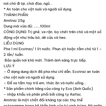
nơi chó đi lại, chơi đùa, ngủ ..
* An toàn cho vật nuôi và người sử dụng.
THÀNH PHẦN:
Amitraz 25g
Dung môi vừa đủ: …….100ml
CÔNG DỤNG Trị ghẻ, ve rận, bọ chét trên chó và một số
động vật như trâu bò, dê cừu và heo.
LIỀU DÙNG
Pha 1 ml Ecotraz/ 1 lít nước. Phun xịt hoặc tắm chó từ 1 –
2 lần/ tuần.
Bảo quản nơi khô mát. Tránh ánh sáng trực tiếp.
LƯU Ý
– Ở dạng dung dịch đã pha như chỉ dẫn, Ecotraz an toàn
cho vật nuôi và người sử dụng.
– Để xa tầm tay trẻ em, thức ăn và nước uống…
* Sản phẩm chính hãng của công ty Eco (Anh Quốc)
– nhập khẩu và phân phối bởi công ty Asifac.
Amitraz là một chất đối kháng tại các thụ thể
octopamine trong hệ thần kinh của ký sinh trùng. Nó ngăn