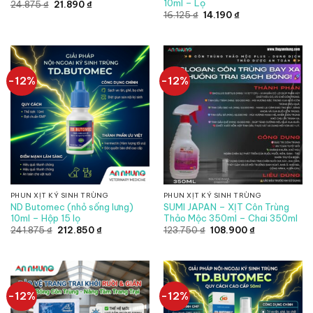
10ml – Lọ
Giá
Giá
24.875
₫
21.890
₫
gốc
hiện
Giá
Giá
16.125
₫
14.190
₫
là:
tại
gốc
hiện
24.875 ₫.
là:
là:
tại
21.890 ₫.
16.125 ₫.
là:
14.190 ₫.
-12%
-12%
PHUN XỊT KÝ SINH TRÙNG
PHUN XỊT KÝ SINH TRÙNG
ND Butomec (nhỏ sống lưng)
SUMI JAPAN – XỊT Côn Trùng
10ml – Hộp 15 lọ
Thảo Mộc 350ml – Chai 350ml
Giá
Giá
Giá
Giá
241.875
₫
212.850
₫
123.750
₫
108.900
₫
gốc
hiện
gốc
hiện
là:
tại
là:
tại
241.875 ₫.
là:
123.750 ₫.
là:
212.850 ₫.
108.900 ₫.
-12%
-12%