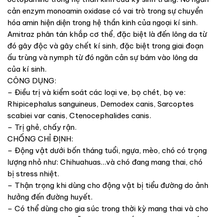
cản enzym monoamin oxidase có vai trò trong sự chuyển
hóa amin hiện diện trong hệ thần kinh của ngoại kí sinh.
Amitraz phân tán khắp cơ thể, đặc biệt là đến lông da từ
đó gây độc và gây chết kí sinh, đặc biệt trong giai đoạn
ấu trùng và nymph từ đó ngăn cản sự bám vào lông da
của kí sinh.
CÔNG DỤNG:
– Điều trị và kiểm soát các loại ve, bọ chét, bọ ve:
Rhipicephalus sanguineus, Demodex canis, Sarcoptes
scabiei var canis, Ctenocephalides canis.
– Trị ghẻ, chấy rận.
CHỐNG CHỈ ĐỊNH:
– Động vật dưới bốn tháng tuổi, ngựa, mèo, chó có trọng
lượng nhỏ như: Chihuahuas…và chó đang mang thai, chó
bị stress nhiệt.
– Thận trọng khi dùng cho động vật bị tiểu đường do ảnh
hưởng đến đường huyết.
– Có thể dùng cho gia súc trong thời kỳ mang thai và cho