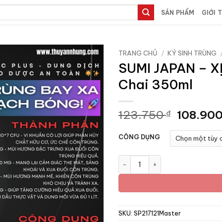
SẢN PHẨM
GIỚI 
TRANG CHỦ
/
KÝ SINH TRÙNG
SUMI JAPAN – X
Chai 350ml
Giá
123.750
108.90
₫
gốc
là:
CÔNG DỤNG
123.750
SUMI JAPAN - XỊT Côn Trùng 
SKU:
SP217121Master