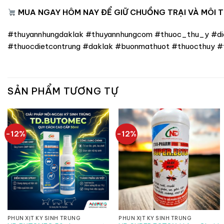
MUA NGAY HÔM NAY ĐỂ GIỮ CHUỒNG TRẠI VÀ MÔI 
#thuyannhungdaklak #thuyannhungcom #thuoc_thu_y #die
#thuocdietcontrung #daklak #buonmathuot #thuocthuy #t
SẢN PHẨM TƯƠNG TỰ
-12%
-12%
PHUN XỊT KÝ SINH TRÙNG
PHUN XỊT KÝ SINH TRÙNG