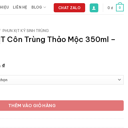
THIỆU
LIÊN HỆ
BLOG
CHAT ZALO
0
₫
0
/
PHUN XỊT KÝ SINH TRÙNG
ỊT Côn Trùng Thảo Mộc 350ml –
Giá
0
₫
hiện
tại
 ₫.
là:
108.900 ₫.
Thảo Mộc 350ml - Chai 350ml số lượng
THÊM VÀO GIỎ HÀNG