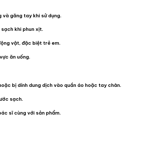
g và găng tay khi sử dụng.
sạch khi phun xịt.
động vật, đặc biệt trẻ em.
vực ăn uống.
hoặc bị dính dung dịch vào quần áo hoặc tay chân.
nước sạch.
bác sĩ cùng với sản phẩm.