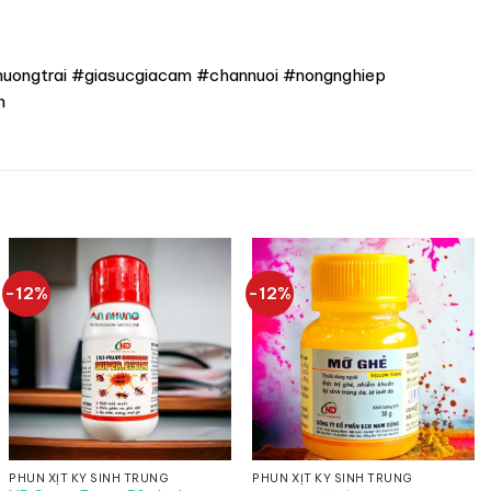
ongtrai #giasucgiacam #channuoi #nongnghiep
n
-12%
-12%
PHUN XỊT KÝ SINH TRÙNG
PHUN XỊT KÝ SINH TRÙNG