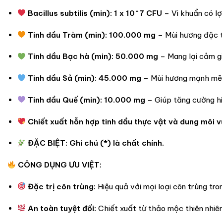
Bacillus subtilis (min): 1 x 10^7 CFU
– Vi khuẩn có lợ
Tinh dầu Tràm (min): 100.000 mg
– Mùi hương đặc t
Tinh dầu Bạc hà (min): 50.000 mg
– Mang lại cảm gi
Tinh dầu Sả (min): 45.000 mg
– Mùi hương mạnh mẽ, 
Tinh dầu Quế (min): 10.000 mg
– Giúp tăng cường hi
Chiết xuất hỗn hợp tinh dầu thực vật và dung môi vừa
ĐẶC BIỆT: Ghi chú (*) là chất chính.
CÔNG DỤNG ƯU VIỆT:
Đặc trị côn trùng:
Hiệu quả với mọi loại côn trùng tron
An toàn tuyệt đối:
Chiết xuất từ thảo mộc thiên nhiên