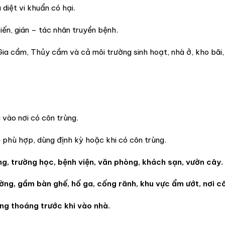
diệt vi khuẩn có hại.
iến, gián – tác nhân truyền bệnh.
Gia cầm, Thủy cầm và cả môi trường sinh hoạt, nhà ở, kho bãi,
vào nơi có côn trùng.
 phù hợp, dùng định kỳ hoặc khi có côn trùng.
ng, trường học, bệnh viện, văn phòng, khách sạn, vườn cây.
tường, gầm bàn ghế, hố ga, cống rãnh, khu vực ẩm ướt, nơi c
ng thoáng trước khi vào nhà.