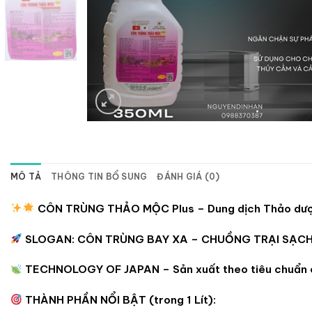
MÔ TẢ
THÔNG TIN BỔ SUNG
ĐÁNH GIÁ (0)
CÔN TRÙNG THẢO MỘC Plus – Dung dịch Thảo dượ
SLOGAN: CÔN TRÙNG BAY XA – CHUỒNG TRẠI SẠC
TECHNOLOGY OF JAPAN – Sản xuất theo tiêu chuẩn
THÀNH PHẦN NỔI BẬT (trong 1 Lít):