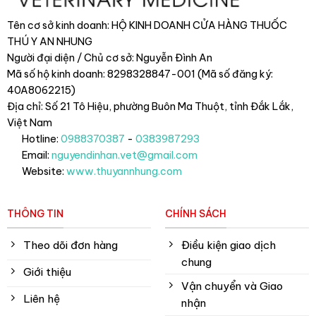
Tên cơ sở kinh doanh: HỘ KINH DOANH CỬA HÀNG THUỐC
THÚ Y AN NHUNG
Người đại diện / Chủ cơ sở: Nguyễn Đình An
Mã số hộ kinh doanh: 8298328847-001 (Mã số đăng ký:
40A8062215)
Địa chỉ: Số 21 Tô Hiệu, phường Buôn Ma Thuột, tỉnh Đắk Lắk
,
Việt Nam
Hotline:
0988370387
-
0383987293
Email:
nguyendinhan.vet@gmail.com
Website:
www.thuyannhung.com
THÔNG TIN
CHÍNH SÁCH
Theo dõi đơn hàng
Điều kiện giao dịch
chung
Giới thiệu
Vận chuyển và Giao
Liên hệ
nhận