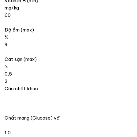
Vitamin H (min)
mg/kg
60
Độ ẩm (max)
%
9
Cát sạn (max)
%
0,5
2
Các chất khác
Chất mang (Glucose) vđ
1,0