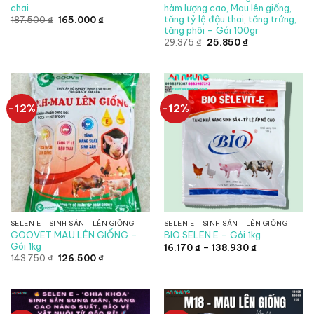
chai
hàm lượng cao, Mau lên giống,
tăng tỷ lệ đậu thai, tăng trứng,
Giá
Giá
187.500
₫
165.000
₫
gốc
hiện
tăng phôi – Gói 100gr
là:
tại
Giá
Giá
29.375
₫
25.850
₫
187.500 ₫.
là:
gốc
hiện
165.000 ₫.
là:
tại
29.375 ₫.
là:
25.850 ₫.
-12%
-12%
SELEN E - SINH SẢN - LÊN GIỐNG
SELEN E - SINH SẢN - LÊN GIỐNG
GOOVET MAU LÊN GIỐNG –
BIO SELEN E – Gói 1kg
Gói 1kg
Khoảng
16.170
₫
–
138.930
₫
giá:
Giá
Giá
143.750
₫
126.500
₫
từ
gốc
hiện
16.170 ₫
là:
tại
đến
143.750 ₫.
là:
138.930 ₫
126.500 ₫.