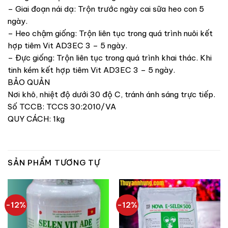
– Giai đoạn nái dạ: Trộn trước ngày cai sữa heo con 5
ngày.
– Heo chậm giống: Trộn liên tục trong quá trình nuôi kết
hợp tiêm Vit AD3EC 3 – 5 ngày.
– Đực giống: Trộn liên tục trong quá trình khai thác. Khi
tinh kém kết hợp tiêm Vit AD3EC 3 – 5 ngày.
BẢO QUẢN
Nơi khô, nhiệt độ dưới 30 độ C, tránh ánh sáng trực tiếp.
Số TCCB: TCCS 30:2010/VA
QUY CÁCH: 1kg
SẢN PHẨM TƯƠNG TỰ
-12%
-12%