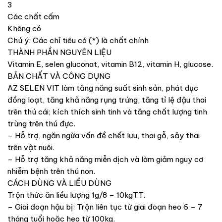
3
Các chất cấm
Không có
Chú ý: Các chỉ tiêu có (*) là chất chính
THÀNH PHẦN NGUYÊN LIỆU
Vitamin E, selen gluconat, vitamin B12, vitamin H, glucose.
BẢN CHẤT VÀ CÔNG DỤNG
AZ SELEN VIT làm tăng năng suất sinh sản, phát dục
đồng loạt, tăng khả năng rụng trứng, tăng tỉ lệ đậu thai
trên thú cái; kích thích sinh tinh và tăng chất lượng tinh
trùng trên thú đực.
– Hỗ trợ, ngăn ngừa vấn đề chết lưu, thai gỗ, sảy thai
trên vật nuôi.
– Hỗ trợ tăng khả năng miễn dịch và làm giảm nguy cơ
nhiễm bệnh trên thú non.
CÁCH DÙNG VÀ LIỀU DÙNG
Trộn thức ăn liều lượng 1g/8 – 10kgTT.
– Giai đoạn hậu bị: Trộn liên tục từ giai đoạn heo 6 – 7
tháng tuổi hoặc heo từ 100kg.