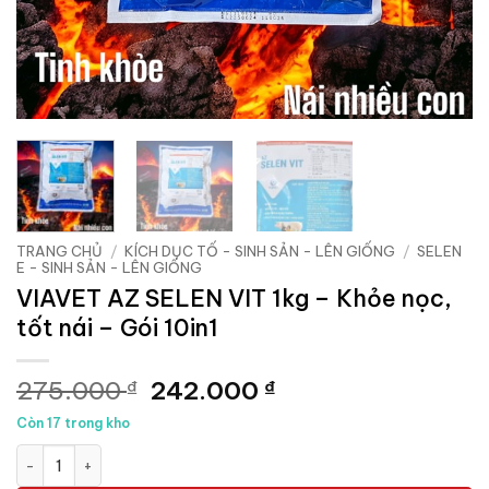
TRANG CHỦ
/
KÍCH DỤC TỐ - SINH SẢN - LÊN GIỐNG
/
SELEN
E - SINH SẢN - LÊN GIỐNG
VIAVET AZ SELEN VIT 1kg – Khỏe nọc,
tốt nái – Gói 10in1
Giá
Giá
275.000
242.000
₫
₫
gốc
hiện
Còn 17 trong kho
là:
tại
VIAVET AZ SELEN VIT 1kg - Khỏe nọc, tốt nái - Gói 10in1 số lượ
275.000 ₫.
là:
242.000 ₫.