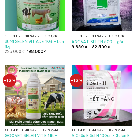
SELEN E - SINH SẢN - LÊN GIỐNG
SELEN E - SINH SẢN - LÊN GIỐNG
SUMI SELEN VIT ADE 1KG – Lon
ANOVA E SELEN 500 – gói
1kg
Khoảng
9.350
₫
–
82.500
₫
giá:
Giá
Giá
225.000
₫
198.000
₫
từ
gốc
hiện
9.350 ₫
là:
tại
đến
225.000 ₫.
là:
82.500 ₫
198.000 ₫.
-12%
-12%
HẾT HÀNG
SELEN E - SINH SẢN - LÊN GIỐNG
SELEN E - SINH SẢN - LÊN GIỐNG
GOOVET SELEN VIT E 1 lít –
Á Châu E Sel H 100gr – Selen E