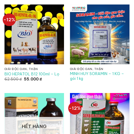
726.000 ₫.
562.500 ₫.
là:
495.000 ₫.
-12%
GIẢI ĐỘC GAN, THẬN
GIẢI ĐỘC GAN, THẬN
MINH HUY SORAMIN – 1 KG –
BIO HEPATOL B12 100ml – Lọ
gói 1 kg
Giá
Giá
62.500
₫
55.000
₫
gốc
hiện
là:
tại
62.500 ₫.
là:
55.000 ₫.
-12%
HẾT HÀNG