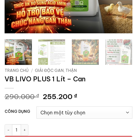
TRANG CHỦ
/
GIẢI ĐỘC GAN, THẬN
VB LIVO PLUS 1 Lít – Can
Giá
Giá
290.000
255.200
₫
₫
gốc
hiện
là:
tại
CÔNG DỤNG
290.000 ₫.
là:
255.200 ₫.
VB LIVO PLUS 1 Lít - Can số lượng