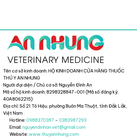
Tên cơ sở kinh doanh: HỘ KINH DOANH CỬA HÀNG THUỐC
THÚ Y AN NHUNG
Người đại diện / Chủ cơ sở: Nguyễn Đình An
Mã số hộ kinh doanh: 8298328847-001 (Mã số đăng ký:
40A8062215)
Địa chỉ: Số 21 Tô Hiệu, phường Buôn Ma Thuột, tỉnh Đắk Lắk
,
Việt Nam
Hotline:
0988370387
-
0383987293
Email:
nguyendinhan.vet@gmail.com
Website:
www.thuyannhung.com