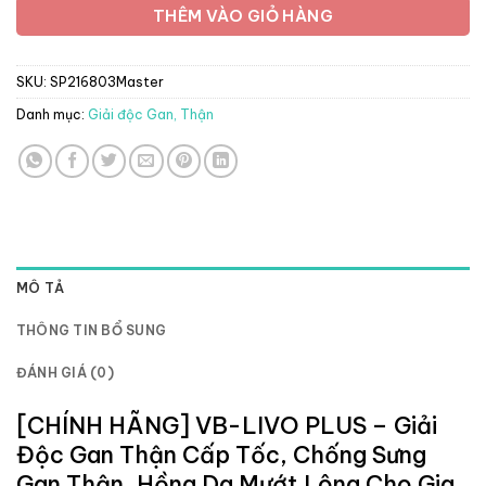
THÊM VÀO GIỎ HÀNG
SKU:
SP216803Master
Danh mục:
Giải độc Gan, Thận
MÔ TẢ
THÔNG TIN BỔ SUNG
ĐÁNH GIÁ (0)
[CHÍNH HÃNG] VB-LIVO PLUS – Giải
Độc Gan Thận Cấp Tốc, Chống Sưng
Gan Thận, Hồng Da Mướt Lông Cho Gia