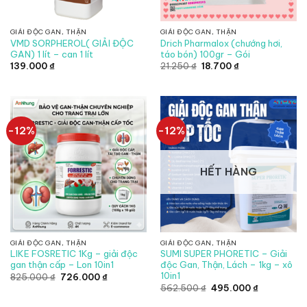
GIẢI ĐỘC GAN, THẬN
GIẢI ĐỘC GAN, THẬN
VMD SORPHEROL( GIẢI ĐỘC
Drich Pharmalox (chướng hơi,
GAN) 1 lít – can 1 lít
táo bón) 100gr – Gói
Giá
Giá
139.000
₫
21.250
₫
18.700
₫
gốc
hiện
là:
tại
21.250 ₫.
là:
18.700 ₫.
-12%
-12%
HẾT HÀNG
GIẢI ĐỘC GAN, THẬN
GIẢI ĐỘC GAN, THẬN
LIKE FOSRETIC 1Kg – giải độc
SUMI SUPER PHORETIC – Giải
gan thận cấp – Lon 10in1
độc Gan, Thận, Lách – 1kg – xô
10in1
Giá
Giá
825.000
₫
726.000
₫
gốc
hiện
Giá
Giá
562.500
₫
495.000
₫
là:
tại
gốc
hiện
825.000 ₫.
là:
là:
tại