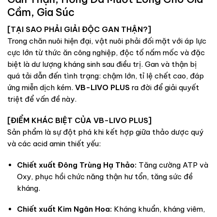
Cầm, Gia Súc
[TẠI SAO PHẢI GIẢI ĐỘC GAN THẬN?]
Trong chăn nuôi hiện đại, vật nuôi phải đối mặt với áp lực
cực lớn từ thức ăn công nghiệp, độc tố nấm mốc và đặc
biệt là dư lượng kháng sinh sau điều trị. Gan và thận bị
quá tải dẫn đến tình trạng: chậm lớn, tỉ lệ chết cao, đáp
ứng miễn dịch kém.
VB-LIVO PLUS
ra đời để giải quyết
triệt để vấn đề này.
[ĐIỂM KHÁC BIỆT CỦA VB-LIVO PLUS]
Sản phẩm là sự đột phá khi kết hợp giữa thảo dược quý
và các acid amin thiết yếu:
Chiết xuất Đông Trùng Hạ Thảo:
Tăng cường ATP và
Oxy, phục hồi chức năng thận hư tổn, tăng sức đề
kháng.
Chiết xuất Kim Ngân Hoa:
Kháng khuẩn, kháng viêm,