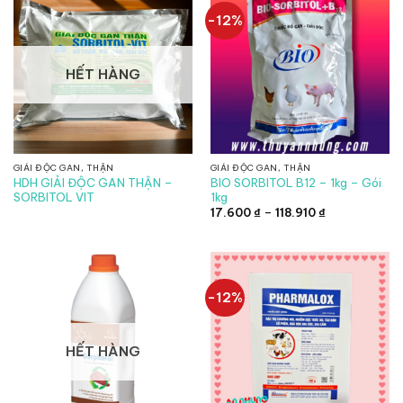
-12%
HẾT HÀNG
GIẢI ĐỘC GAN, THẬN
GIẢI ĐỘC GAN, THẬN
HDH GIẢI ĐỘC GAN THẬN –
BIO SORBITOL B12 – 1kg – Gói
SORBITOL VIT
1kg
Khoảng
17.600
₫
–
118.910
₫
giá:
từ
17.600 ₫
đến
118.910 ₫
-12%
HẾT HÀNG