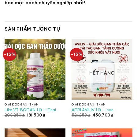
bạn một cách chuyên nghiệp nhất!
SẢN PHẨM TƯƠNG TỰ
-12%
-12%
HẾT HÀNG
GIẢI ĐỘC GAN, THẬN
GIẢI ĐỘC GAN, THẬN
Like VT. BOGAN 1 lít – Chai
AGRI AVILIV 1 lít – can
Giá
Giá
Giá
Giá
206.250
₫
181.500
₫
521.250
₫
458.700
₫
gốc
hiện
gốc
hiện
là:
tại
là:
tại
206.250 ₫.
là:
521.250 ₫.
là:
181.500 ₫.
458.700 ₫.