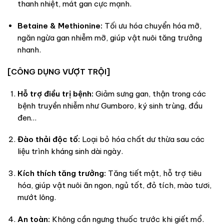
thanh nhiệt, mát gan cực mạnh.
Betaine & Methionine:
Tối ưu hóa chuyển hóa mỡ,
ngăn ngừa gan nhiễm mỡ, giúp vật nuôi tăng trưởng
nhanh.
[CÔNG DỤNG VƯỢT TRỘI]
Hỗ trợ điều trị bệnh:
Giảm sưng gan, thận trong các
bệnh truyền nhiễm như Gumboro, ký sinh trùng, đầu
đen…
Đào thải độc tố:
Loại bỏ hóa chất dư thừa sau các
liệu trình kháng sinh dài ngày.
Kích thích tăng trưởng:
Tăng tiết mật, hỗ trợ tiêu
hóa, giúp vật nuôi ăn ngon, ngủ tốt, đỏ tích, mào tươi,
mướt lông.
An toàn:
Không cần ngưng thuốc trước khi giết mổ.