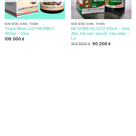
GIẢI ĐỘC GAN, THẬN
GIẢI ĐỘC GAN, THẬN
Thành Nhơn LESTHIONIN C
ND SORBI GLUCO 100ml – Giải
100ml – Chai
độc, hồi sức, hạ sốt, tiêu viêm –
Lọ
105.000
₫
Giá
Giá
102.500
₫
90.200
₫
gốc
hiện
là:
tại
102.500 ₫.
là:
90.200 ₫.