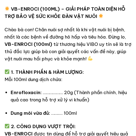
VB-ENROCI (100ML) – GIẢI PHÁP TOÀN DIỆN HỖ
TRỢ BẢO VỆ SỨC KHỎE ĐÀN VẬT NUÔI
Chào bà con! Chăn nuôi sợ nhất là khi vật nuôi bị bệnh,
nhất là các bệnh về đường hô hấp và tiêu hóa. Đừng lo,
VB-ENROCI (100ml)
từ thương hiệu VIBO uy tín sẽ là trợ
thủ đắc lực giúp bà con giải quyết các vấn đề này, giúp
vật nuôi mau hồi phục và khỏe mạnh!
1. THÀNH PHẦN & HÀM LƯỢNG:
Mỗi 100ml dung dịch chứa:
Enrofloxacin:
……………… 20g (Thành phần chính, hiệu
quả cao trong hỗ trợ xử lý vi khuẩn)
Dung môi vừa đủ:
………. 100ml
2. CÔNG DỤNG VƯỢT TRỘI:
VB-ENROCI
được tin dùng để hỗ trợ giải quyết hiệu quả