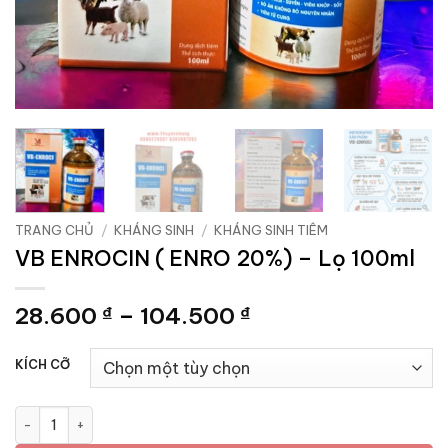
TRANG CHỦ
/
KHÁNG SINH
/
KHÁNG SINH TIÊM
VB ENROCIN ( ENRO 20%) – Lọ 100ml
Khoảng
28.600
–
104.500
₫
₫
giá:
từ
KÍCH CỠ
28.600 ₫
đến
VB ENROCIN ( ENRO 20%) - Lọ 100ml số lượng
104.500 ₫