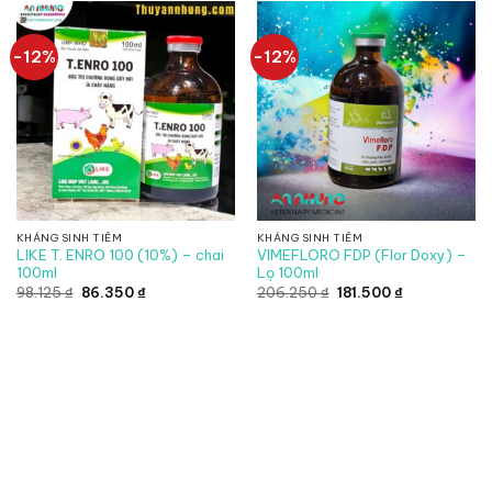
đến
đến
184.800 ₫
250.800 ₫
-12%
-12%
KHÁNG SINH TIÊM
KHÁNG SINH TIÊM
LIKE T. ENRO 100 (10%) – chai
VIMEFLORO FDP (Flor Doxy) –
100ml
Lọ 100ml
Giá
Giá
Giá
Giá
98.125
₫
86.350
₫
206.250
₫
181.500
₫
gốc
hiện
gốc
hiện
là:
tại
là:
tại
98.125 ₫.
là:
206.250 ₫.
là:
86.350 ₫.
181.500 ₫.