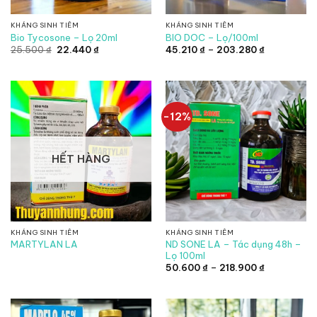
KHÁNG SINH TIÊM
KHÁNG SINH TIÊM
Bio Tycosone – Lọ 20ml
BIO DOC – Lọ/100ml
Giá
Giá
Khoảng
25.500
₫
22.440
₫
45.210
₫
–
203.280
₫
gốc
hiện
giá:
là:
tại
từ
25.500 ₫.
là:
45.210 ₫
22.440 ₫.
đến
203.280 ₫
-12%
HẾT HÀNG
KHÁNG SINH TIÊM
KHÁNG SINH TIÊM
ND SONE LA – Tác dụng 48h –
MARTYLAN LA
Lọ 100ml
Khoảng
50.600
₫
–
218.900
₫
giá:
từ
50.600 ₫
đến
218.900 ₫