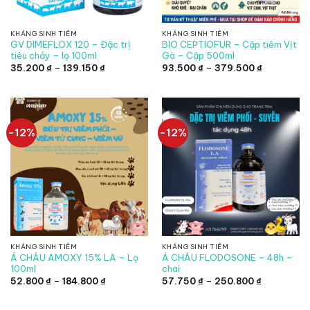
KHÁNG SINH TIÊM
KHÁNG SINH TIÊM
GV DIMEFLOX 120 – Đặc trị
BIO CEPTIOFUR – Cặp tiêm Vịt
tiêu chảy – lọ 100ml
Gà – Cặp 500ml
Khoảng
Khoảng
35.200
₫
–
139.150
₫
93.500
₫
–
379.500
₫
giá:
giá:
từ
từ
35.200 ₫
93.500 ₫
đến
đến
139.150 ₫
379.500 ₫
-12%
-12%
KHÁNG SINH TIÊM
KHÁNG SINH TIÊM
Á CHÂU AMOXY 15% LA – Lọ
Á CHÂU FLODOSONE – 48h –
100ml
chai
Khoảng
Khoảng
52.800
₫
–
184.800
₫
57.750
₫
–
250.800
₫
giá:
giá:
từ
từ
52.800 ₫
57.750 ₫