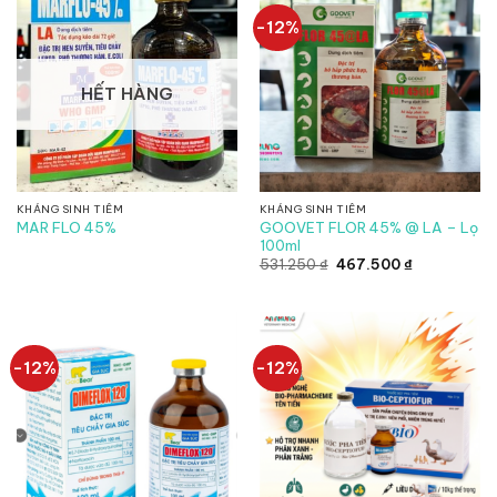
-12%
HẾT HÀNG
KHÁNG SINH TIÊM
KHÁNG SINH TIÊM
GOOVET FLOR 45% @ LA – Lọ
MAR FLO 45%
100ml
Giá
Giá
531.250
₫
467.500
₫
gốc
hiện
là:
tại
531.250 ₫.
là:
467.500 ₫.
-12%
-12%