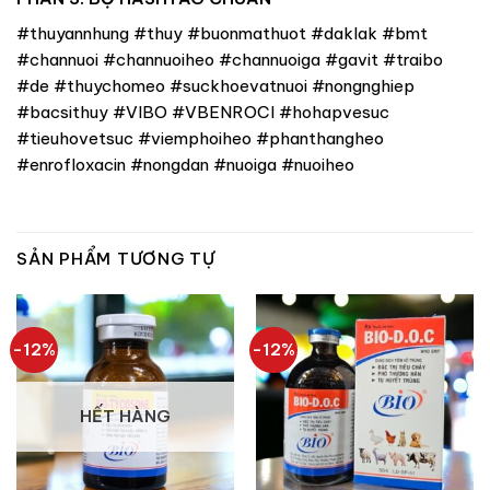
#thuyannhung #thuy #buonmathuot #daklak #bmt
#channuoi #channuoiheo #channuoiga #gavit #traibo
#de #thuychomeo #suckhoevatnuoi #nongnghiep
#bacsithuy #VIBO #VBENROCI #hohapvesuc
#tieuhovetsuc #viemphoiheo #phanthangheo
#enrofloxacin #nongdan #nuoiga #nuoiheo
SẢN PHẨM TƯƠNG TỰ
-12%
-12%
HẾT HÀNG