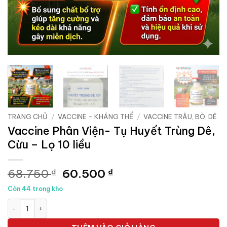
TRANG CHỦ
/
VACCINE - KHÁNG THỂ
/
VACCINE TRÂU, BÒ, DÊ
Vaccine Phân Viện- Tụ Huyết Trùng Dê,
Cừu – Lọ 10 liều
Giá
Giá
68.750
60.500
₫
₫
gốc
hiện
Còn 44 trong kho
là:
tại
Vaccine Phân Viện- Tụ Huyết Trùng Dê, Cừu - Lọ 10 liều số lượn
68.750 ₫.
là:
60.500 ₫.