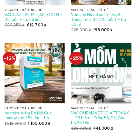
VACCINE TRÂU, BÒ, DÊ
VACCINE TRÂU, BÒ, DÊ
VACCINE LMLM – AFTOGEN –
Vaccine Navetco Tụ Huyết
25 Liều – Lọ 25 liều
Trùng Trâu, Bò (25 Liều) – Lọ
50ml
Giá
Giá
696.250
₫
612.700
₫
gốc
hiện
Giá
Giá
225.000
₫
198.000
₫
là:
tại
gốc
hiện
696.250 ₫.
là:
là:
tại
612.700 ₫.
225.000 ₫.
là:
198.000 ₫.
-12%
-25%
HẾT HÀNG
VACCINE TRÂU, BÒ, DÊ
VACCINE TRÂU, BÒ, DÊ
Vaccine Viêm Da Nổi Cục
VACCINE NAVETCO AFTOVAX
Lumpyvac 25 Liều – Lọ
– 25 Liều – Trâu, Bò, Dê, Cừu –
Lọ 25 liều
Giá
Giá
1.312.500
₫
1.155.000
₫
gốc
hiện
Giá
Giá
588.000
₫
441.000
₫
là:
tại
gốc
hiện
1.312.500 ₫.
là:
là:
tại