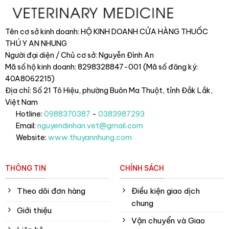
Tên cơ sở kinh doanh: HỘ KINH DOANH CỬA HÀNG THUỐC
THÚ Y AN NHUNG
Người đại diện / Chủ cơ sở: Nguyễn Đình An
Mã số hộ kinh doanh: 8298328847-001 (Mã số đăng ký:
40A8062215)
Địa chỉ: Số 21 Tô Hiệu, phường Buôn Ma Thuột, tỉnh Đắk Lắk
,
Việt Nam
Hotline:
0988370387
-
0383987293
Email:
nguyendinhan.vet@gmail.com
Website:
www.thuyannhung.com
THÔNG TIN
CHÍNH SÁCH
Theo dõi đơn hàng
Điều kiện giao dịch
chung
Giới thiệu
Vận chuyển và Giao