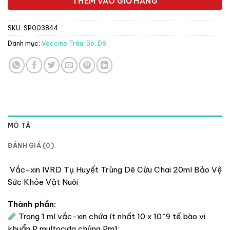
THÊM VÀO GIỎ HÀNG
SKU:
SP003844
Danh mục:
Vaccine Trâu, Bò, Dê
MÔ TẢ
ĐÁNH GIÁ (0)
Vắc-xin IVRD Tụ Huyết Trùng Dê Cừu Chai 20ml Bảo Vệ
Sức Khỏe Vật Nuôi
Thành phần:
Trong 1 ml vắc-xin chứa ít nhất 10 x 10^9 tế bào vi
khuẩn P.multocida chủng Pm1;