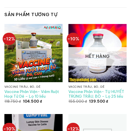
SẢN PHẨM TƯƠNG TỰ
-12%
-10%
HẾT HÀNG
VACCINE TRÂU, BÒ, DÊ
VACCINE TRÂU, BÒ, DÊ
Vaccine Phân Viện- Viêm Ruột
Vaccine Phân Viện- TỤ HUYẾT
Hoại Tử Dê – Lọ 10 liều
TRÙNG TRÂU, BÒ – Lọ 25 liều
Giá
Giá
Giá
Giá
118.750
₫
104.500
₫
155.000
₫
139.500
₫
gốc
hiện
gốc
hiện
là:
tại
là:
tại
118.750 ₫.
là:
155.000 ₫.
là:
104.500 ₫.
139.500 ₫.
-10%
-12%