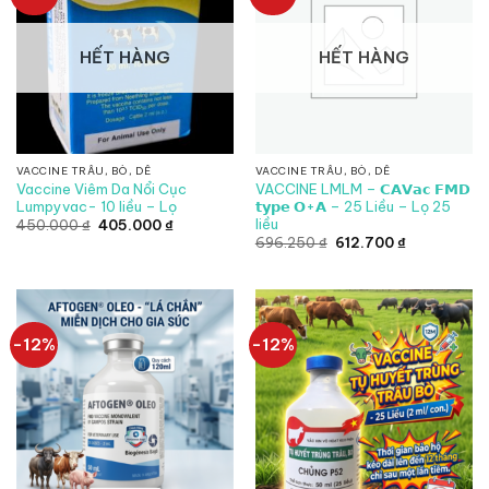
HẾT HÀNG
HẾT HÀNG
VACCINE TRÂU, BÒ, DÊ
VACCINE TRÂU, BÒ, DÊ
Vaccine Viêm Da Nổi Cục
VACCINE LMLM – 𝗖𝗔𝗩𝗮𝗰 𝗙𝗠𝗗
Lumpyvac- 10 liều – Lọ
𝘁𝘆𝗽𝗲 𝗢+𝗔 – 25 Liều – Lọ 25
liều
Giá
Giá
450.000
₫
405.000
₫
gốc
hiện
Giá
Giá
696.250
₫
612.700
₫
là:
tại
gốc
hiện
450.000 ₫.
là:
là:
tại
405.000 ₫.
696.250 ₫.
là:
612.700 ₫.
-12%
-12%