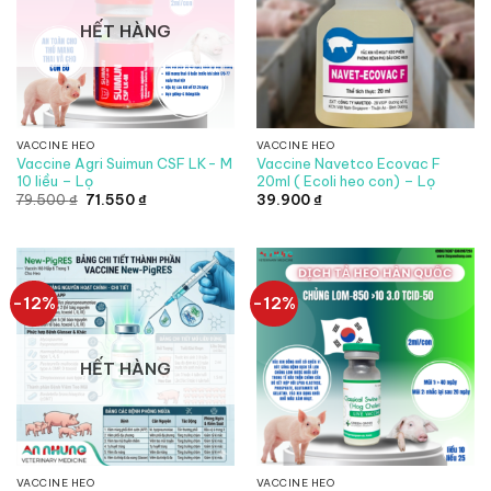
HẾT HÀNG
VACCINE HEO
VACCINE HEO
Vaccine Agri Suimun CSF LK- M
Vaccine Navetco Ecovac F
10 liều – Lọ
20ml ( Ecoli heo con) – Lọ
Giá
Giá
79.500
₫
71.550
₫
39.900
₫
gốc
hiện
là:
tại
79.500 ₫.
là:
71.550 ₫.
-12%
-12%
HẾT HÀNG
VACCINE HEO
VACCINE HEO