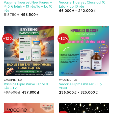
Vaccine Tigervet New Pigres –
Vaccine Tigervet Classical 10
Phổi 6 bệnh – 13 liều/ lọ – Lọ 10
Liều – Lọ 10 liều
liều
Khoảng
66.000
₫
–
242.000
₫
giá:
Giá
Giá
518.750
₫
456.500
₫
từ
gốc
hiện
66.000 ₫
là:
tại
đến
518.750 ₫.
là:
242.000 ₫
456.500 ₫.
-12%
-12%
VACCINE HEO
VACCINE HEO
Vaccine Hipra Parvo Lepto 10
Vaccine Hipra Glasser – Lọ
liều – Lọ
20ml
Giá
Giá
Khoảng
497.500
₫
437.800
₫
236.500
₫
–
825.000
₫
gốc
hiện
giá:
là:
tại
từ
497.500 ₫.
là:
236.500 
437.800 ₫.
đến
825.000 