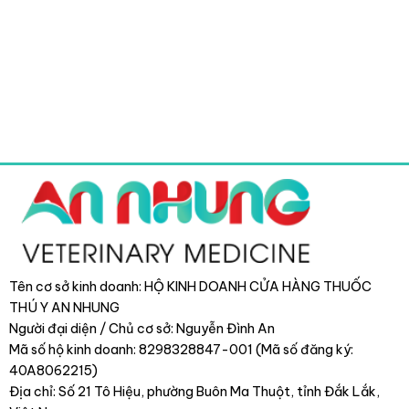
Tên cơ sở kinh doanh: HỘ KINH DOANH CỬA HÀNG THUỐC
THÚ Y AN NHUNG
Người đại diện / Chủ cơ sở: Nguyễn Đình An
Mã số hộ kinh doanh: 8298328847-001 (Mã số đăng ký:
40A8062215)
Địa chỉ: Số 21 Tô Hiệu, phường Buôn Ma Thuột, tỉnh Đắk Lắk
,