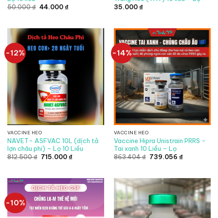
Giá
Giá
50.000
₫
44.000
₫
35.000
₫
gốc
hiện
là:
tại
50.000 ₫.
là:
44.000 ₫.
-12%
-14%
VACCINE HEO
VACCINE HEO
NAVET- ASFVAC 10L (dịch tả
Vaccine Hipra Unistrain PRRS -
lợn châu phi) – Lọ 10 Liều
Tai xanh 10 Liều – Lọ
Giá
Giá
Giá
Giá
812.500
₫
715.000
₫
863.404
₫
739.056
₫
gốc
hiện
gốc
hiện
là:
tại
là:
tại
812.500 ₫.
là:
863.404 ₫.
là:
715.000 ₫.
739.056 ₫.
-10%