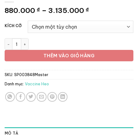
Khoảng
880.000
–
3.135.000
₫
₫
giá:
từ
KÍCH CỠ
880.000 ₫
đến
Vaccine Boehringer - PPRS - Tai Xanh - Lọ 10 liều số lượng
3.135.000 ₫
THÊM VÀO GIỎ HÀNG
SKU:
SP003848Master
Danh mục:
Vaccine Heo
MÔ TẢ