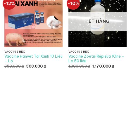
-12%
-10%
HẾT HÀNG
VACCINE HEO
VACCINE HEO
Vaccine Hanvet Tai Xanh 10 Liều
Vaccine Zoetis Repisua 1One –
– Lọ
Lọ 50 liều
Giá
Giá
Giá
Giá
350.000
₫
308.000
₫
1.300.000
₫
1.170.000
₫
gốc
hiện
gốc
hiện
là:
tại
là:
tại
350.000 ₫.
là:
1.300.000 ₫.
là:
308.000 ₫.
1.170.000