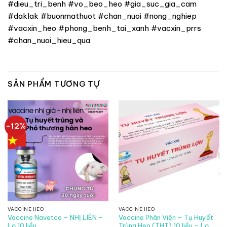
#dieu_tri_benh #vo_beo_heo #gia_suc_gia_cam
#daklak #buonmathuot #chan_nuoi #nong_nghiep
#vacxin_heo #phong_benh_tai_xanh #vacxin_prrs
#chan_nuoi_hieu_qua
SẢN PHẨM TƯƠNG TỰ
-12%
VACCINE HEO
VACCINE HEO
Vaccine Navetco – NHỊ LIÊN –
Vaccine Phân Viện – Tụ Huyết
Lọ 10 liều
Trùng Heo (THT) 10 liều – Lọ