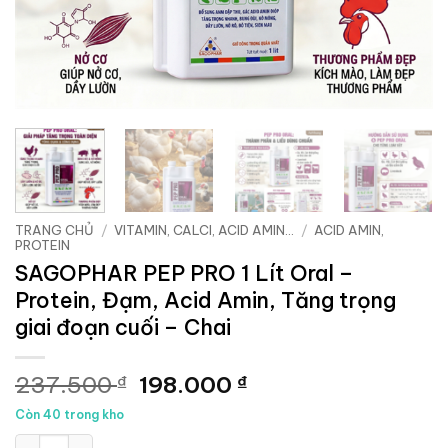
TRANG CHỦ
/
VITAMIN, CALCI, ACID AMIN...
/
ACID AMIN,
PROTEIN
SAGOPHAR PEP PRO 1 Lít Oral –
Protein, Đạm, Acid Amin, Tăng trọng
giai đoạn cuối – Chai
Giá
Giá
237.500
198.000
₫
₫
gốc
hiện
Còn 40 trong kho
là:
tại
SAGOPHAR PEP PRO 1 Lít Oral - Protein, Đạm, Acid Amin, Tăng 