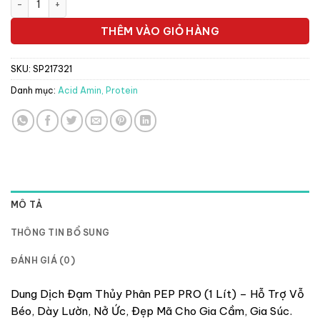
237.500 ₫.
là:
198.000 ₫.
THÊM VÀO GIỎ HÀNG
SKU:
SP217321
Danh mục:
Acid Amin, Protein
MÔ TẢ
THÔNG TIN BỔ SUNG
ĐÁNH GIÁ (0)
Dung Dịch Đạm Thủy Phân PEP PRO (1 Lít) – Hỗ Trợ Vỗ
Béo, Dày Lườn, Nở Ức, Đẹp Mã Cho Gia Cầm, Gia Súc.