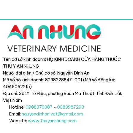
Tên cơ sở kinh doanh: HỘ KINH DOANH CỬA HÀNG THUỐC
THÚ Y AN NHUNG
Người đại diện / Chủ cơ sở: Nguyễn Đình An
Mã số hộ kinh doanh: 8298328847-001 (Mã số đăng ký:
40A8062215)
Địa chỉ: Số 21 Tô Hiệu, phường Buôn Ma Thuột, tỉnh Đắk Lắk
,
Việt Nam
Hotline:
0988370387
-
0383987293
Email:
nguyendinhan.vet@gmail.com
Website:
www.thuyannhung.com