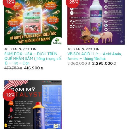
-12%
-25%
ACID AMIN, PROTEIN
ACID AMIN, PROTEIN
SUMI FOX-USA – DỊCH TRÙN
VB SOLACID 1 Lít – Acid Amin,
QUẾ NHÂN SÂM (Tăng trọng số
Amino – thùng 15chai
1) – 1 lít – Can
Giá
Giá
3.060.000
₫
2.295.000
₫
gốc
hiện
Giá
Giá
473.750
₫
416.900
₫
là:
tại
gốc
hiện
3.060.000 ₫.
là:
là:
tại
2.295.0
473.750 ₫.
là:
416.900 ₫.
-12%