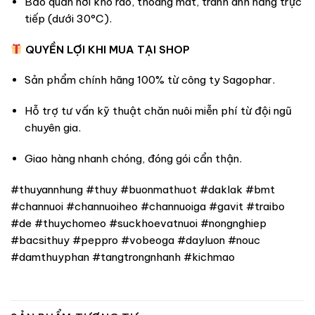
Bảo quản nơi khô ráo, thoáng mát, tránh ánh nắng trực
tiếp (dưới 30°C).
QUYỀN LỢI KHI MUA TẠI SHOP
Sản phẩm chính hãng 100% từ công ty Sagophar.
Hỗ trợ tư vấn kỹ thuật chăn nuôi miễn phí từ đội ngũ
chuyên gia.
Giao hàng nhanh chóng, đóng gói cẩn thận.
#thuyannhung #thuy #buonmathuot #daklak #bmt
#channuoi #channuoiheo #channuoiga #gavit #traibo
#de #thuychomeo #suckhoevatnuoi #nongnghiep
#bacsithuy #peppro #vobeoga #dayluon #nouc
#damthuyphan #tangtrongnhanh #kichmao