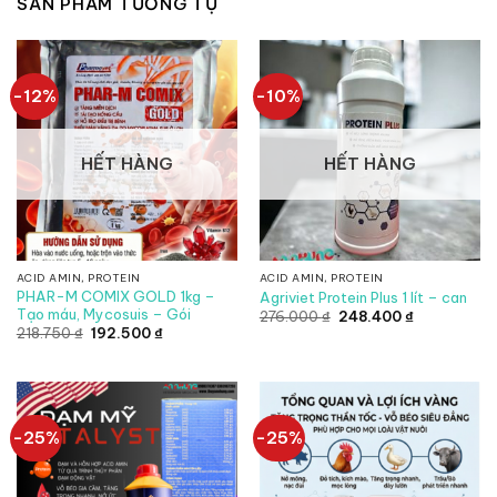
SẢN PHẨM TƯƠNG TỰ
-12%
-10%
HẾT HÀNG
HẾT HÀNG
ACID AMIN, PROTEIN
ACID AMIN, PROTEIN
PHAR-M COMIX GOLD 1kg –
Agriviet Protein Plus 1 lít – can
Tạo máu, Mycosuis – Gói
Giá
Giá
276.000
₫
248.400
₫
gốc
hiện
Giá
Giá
218.750
₫
192.500
₫
là:
tại
gốc
hiện
276.000 ₫.
là:
là:
tại
248.400 ₫.
218.750 ₫.
là:
192.500 ₫.
-25%
-25%