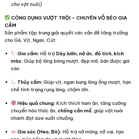
cho vật nuôi)
CÔNG DỤNG VƯỢT TRỘI – CHUYÊN VỖ BÉO GIA
CẦM
Sản phẩm tập trung giải quyết các vấn đề tăng trưởng
cho Gà, Vịt, Ngan, Cút:
Gia cầm:
Hỗ trợ
Dày lườn, nở ức, đỏ tích, kích
mào
. Giúp bộ lông bóng mượt, đẹp mã, bán được giá
cao.
Thủy cầm:
Giúp vịt, ngan bung lông ống mượt, hạn
chế tình trạng rụng lông, chậm lớn.
Hiệu quả chung:
Kích thích ham ăn, tăng cường
chuyển hóa thức ăn,
chống cắn mổ
, giúp vật nuôi
nhanh đạt size xuất chuồng.
Gia súc (Heo, Bò):
Hỗ trợ nở mông, nở vai, tạo