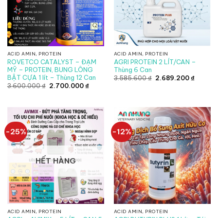
ACID AMIN, PROTEIN
ACID AMIN, PROTEIN
ROVETCO CATALYST – ĐẠM
AGRI PROTEIN 2 LÍT/CAN –
MỸ – PROTEIN, BUNG LÔNG
Thùng 6 Can
BẬT CỰA 1 lít – Thùng 12 Can
Giá
Giá
3.585.600
₫
2.689.200
₫
gốc
hiện
Giá
Giá
3.600.000
₫
2.700.000
₫
là:
tại
gốc
hiện
3.585.600 ₫.
là:
là:
tại
2.689.2
3.600.000 ₫.
là:
2.700.000 ₫.
-25%
-12%
HẾT HÀNG
ACID AMIN, PROTEIN
ACID AMIN, PROTEIN