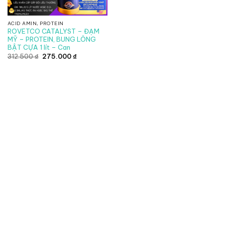
ACID AMIN, PROTEIN
ROVETCO CATALYST – ĐẠM
MỸ – PROTEIN, BUNG LÔNG
BẬT CỰA 1 lít – Can
Giá
Giá
312.500
₫
275.000
₫
gốc
hiện
là:
tại
312.500 ₫.
là:
275.000 ₫.