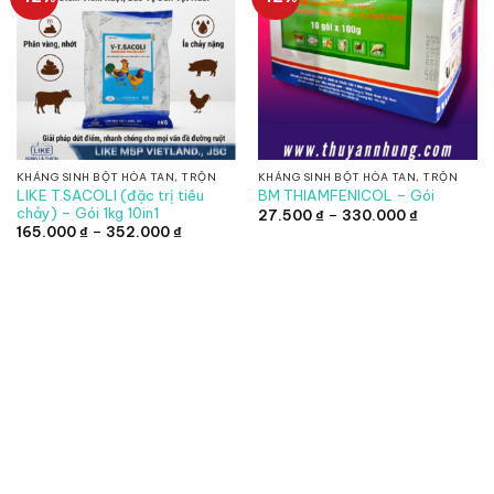
KHÁNG SINH BỘT HÒA TAN, TRỘN
KHÁNG SINH BỘT HÒA TAN, TRỘN
LIKE T.SACOLI (đặc trị tiêu
BM THIAMFENICOL – Gói
chảy) – Gói 1kg 10in1
Khoảng
27.500
₫
–
330.000
₫
giá:
Khoảng
165.000
₫
–
352.000
₫
từ
giá:
27.500 ₫
từ
đến
165.000 ₫
330.000 ₫
đến
352.000 ₫