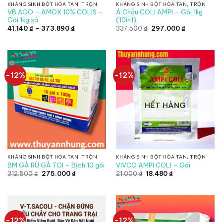
KHÁNG SINH BỘT HÒA TAN, TRỘN
KHÁNG SINH BỘT HÒA TAN, TRỘN
VB AGO – AMOX 10% COLIS –
Á Châu COLI AMPI – Gói 1kg
Gói 1kg xá
(10in1)
Khoảng
Giá
Giá
41.140
₫
–
373.890
₫
337.500
₫
297.000
₫
giá:
gốc
hiện
từ
là:
tại
41.140 ₫
337.500 ₫.
là:
đến
297.000 ₫.
373.890 ₫
-12%
-12%
HẾT HÀNG
KHÁNG SINH BỘT HÒA TAN, TRỘN
KHÁNG SINH BỘT HÒA TAN, TRỘN
BM GÀ RÙ GÀ TOI – Bịch 10 gói
VIVCO AMPI COLI – Gói
Giá
Giá
Giá
Giá
312.500
₫
275.000
₫
21.000
₫
18.480
₫
gốc
hiện
gốc
hiện
là:
tại
là:
tại
312.500 ₫.
là:
21.000 ₫.
là:
275.000 ₫.
18.480 ₫.
-12%
-12%