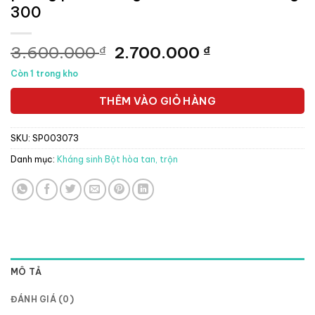
300
Giá
Giá
3.600.000
2.700.000
₫
₫
gốc
hiện
Còn 1 trong kho
là:
tại
3.600.000 ₫.
là:
THÊM VÀO GIỎ HÀNG
2.700.000 ₫.
SKU:
SP003073
Danh mục:
Kháng sinh Bột hòa tan, trộn
MÔ TẢ
ĐÁNH GIÁ (0)