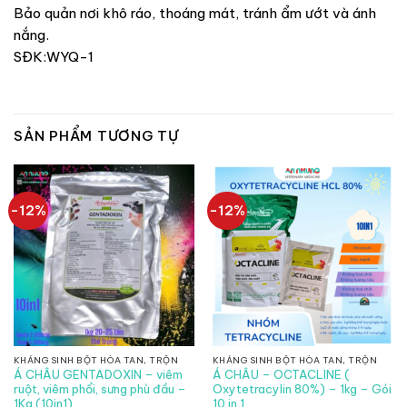
Bảo quản nơi khô ráo, thoáng mát, tránh ẩm ướt và ánh
nắng.
SĐK:WYQ-1
SẢN PHẨM TƯƠNG TỰ
-12%
-12%
KHÁNG SINH BỘT HÒA TAN, TRỘN
KHÁNG SINH BỘT HÒA TAN, TRỘN
Á CHÂU GENTADOXIN – viêm
Á CHÂU – OCTACLINE (
ruột, viêm phổi, sưng phù đầu –
Oxytetracylin 80%) – 1kg – Gói
1Kg (10in1)
10 in 1