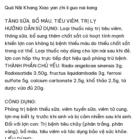
Quá Nãi Khang Xiao yan zhi li guo nai kang
TĂNG SỮA, BỔ MÁU, TIÊU VIÊM, TRỊ LỴ
HƯỚNG DẪN SỬ DỤNG: Loại thuốc này trị tiêu viêm,
thông sữa, bổ sung thêm chất sắt có hoạt tính mạnh
khiến lợn con không bị bệnh thiếu máu do thiếu chất sắt
trong cơ thể. Loại thuốc này dùng cho lợn nái sau khi đẻ,
lợn con hấp thụ trực tiếp đạt hiệu quả phòng trừ bệnh.
THÀNH PHẦN CHỦ YẾU: Radix angelicae sinensis 3g,
Radixisatidis 3,50g, fructus liquidambadis 3g, ferrosi
sulfate 5g, calcium carbonate 2,5g, khổ thảo 2,5g, tá
dược vừa đủ 20g.
CÔNG DỤNG:
Phòng trị bệnh thiếu sữa, viêm tuyến sữa, viêm tử cung,
lợn mẹ kiết lỵ trước khi sinh và bị cảm nhiễm sau khi sinh.
Đối với lợn con: Trị bệnh tiêu chảy (phân trắng, phân
vàng), bổ máu, tiêu viêm và tác dụng bảo vệ sức khỏe.
LIỀU DÙNG: