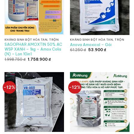
KHÁNG SINH BỘT HÒA TAN, TRỘN
KHÁNG SINH BỘT HÒA TAN, TRỘN
SAGOPHAR AMOXTIN 50% AC
Anova Amoxicol – Gói
WSP XANH – 1kg – Amox Colis
Giá
Giá
61.250
₫
53.900
₫
gốc
hiện
(N) – Lon 10in1
là:
tại
Giá
Giá
1.998.750
₫
1.758.900
₫
61.250 ₫.
là:
gốc
hiện
53.900 ₫.
là:
tại
1.998.750 ₫.
là:
1.758.900 ₫.
-12%
-12%