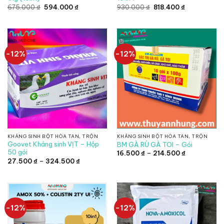
Giá
Giá
Giá
Giá
675.000
₫
594.000
₫
930.000
₫
818.400
₫
gốc
hiện
gốc
hiện
là:
tại
là:
tại
675.000 ₫.
là:
930.000 ₫.
là:
594.000 ₫.
818.400 ₫.
-12%
-12%
KHÁNG SINH BỘT HÒA TAN, TRỘN
KHÁNG SINH BỘT HÒA TAN, TRỘN
Goovet Kháng sinh VỊT – Hộp
BM GÀ RÙ GÀ TOI – Gói
50 gói
Khoảng
16.500
₫
–
214.500
₫
giá:
Khoảng
27.500
₫
–
324.500
₫
từ
giá:
16.500 ₫
từ
đến
27.500 ₫
214.500 ₫
đến
324.500 ₫
-12%
-12%