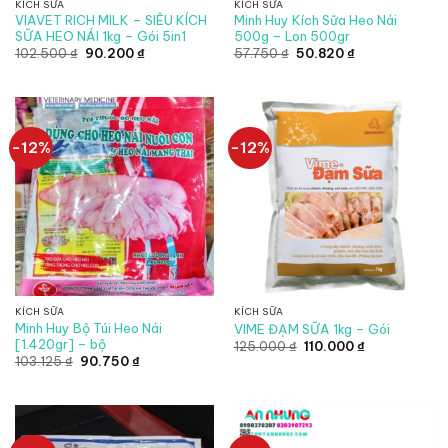
KÍCH SỮA
KÍCH SỮA
VIAVET RICH MILK – SIÊU KÍCH
Minh Huy Kích Sữa Heo Nái
SỮA HEO NÁI 1kg – Gói 5in1
500g – Lon 500gr
Giá
Giá
Giá
Giá
102.500
₫
90.200
₫
57.750
₫
50.820
₫
gốc
hiện
gốc
hiện
là:
tại
là:
tại
102.500 ₫.
là:
57.750 ₫.
là:
90.200 ₫.
50.820 ₫.
-12%
-12%
KÍCH SỮA
KÍCH SỮA
Minh Huy Bộ Túi Heo Nái
VIME ĐẠM SỮA 1kg – Gói
[1.420gr] – bộ
Giá
Giá
125.000
₫
110.000
₫
gốc
hiện
Giá
Giá
103.125
₫
90.750
₫
là:
tại
gốc
hiện
125.000 ₫.
là:
là:
tại
110.000 ₫.
103.125 ₫.
là:
90.750 ₫.