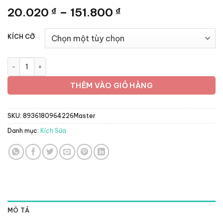
Khoảng
20.020
–
151.800
₫
₫
giá:
từ
KÍCH CỠ
20.020 ₫
đến
ND LỢI SỮA THẢO DƯỢC - Gói 5in1 số lượng
151.800 ₫
THÊM VÀO GIỎ HÀNG
SKU:
8936180964226Master
Danh mục:
Kích Sữa
MÔ TẢ