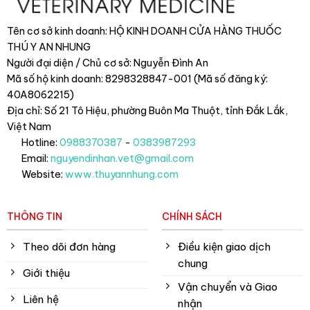
Tên cơ sở kinh doanh: HỘ KINH DOANH CỬA HÀNG THUỐC
THÚ Y AN NHUNG
Người đại diện / Chủ cơ sở: Nguyễn Đình An
Mã số hộ kinh doanh: 8298328847-001 (Mã số đăng ký:
40A8062215)
Địa chỉ: Số 21 Tô Hiệu, phường Buôn Ma Thuột, tỉnh Đắk Lắk
,
Việt Nam
Hotline:
0988370387
-
0383987293
Email:
nguyendinhan.vet@gmail.com
Website:
www.thuyannhung.com
THÔNG TIN
CHÍNH SÁCH
Theo dõi đơn hàng
Điều kiện giao dịch
chung
Giới thiệu
Vận chuyển và Giao
Liên hệ
nhận