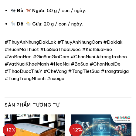
Bò,
Ngựa:
50 g / con / ngày.
Dê,
Cừu:
20 g / con / ngày.
#ThuyAnNhungDakLak #ThuyAnNhungCom #Daklak
#BuonMaThuot #LoiSuaThaoDuoc #KichSuaHeo
#VoBeoHeo #GiaSucGiaCam #ChanNuoi #trangtraiheo
#VatNuoiKhoeManh #HeoNai #BoSua #ChanNuoiDe
#ThaoDuocThuY #CheVang #TangTietSua #trangtraiga
#TangTrongNhanh #nuoiga
SẢN PHẨM TƯƠNG TỰ
-12%
-12%