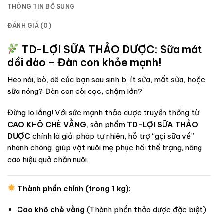
THÔNG TIN BỔ SUNG
ĐÁNH GIÁ (0)
TD-LỢI SỮA THẢO DƯỢC: Sữa mát
dồi dào – Đàn con khỏe mạnh!
Heo nái, bò, dê của bạn sau sinh bị ít sữa, mất sữa, hoặc
sữa nóng? Đàn con còi cọc, chậm lớn?
Đừng lo lắng! Với sức mạnh thảo dược truyền thống từ
CAO KHÔ CHÈ VẰNG
, sản phẩm
TD-LỢI SỮA THẢO
DƯỢC
chính là giải pháp tự nhiên, hỗ trợ “gọi sữa về”
nhanh chóng, giúp vật nuôi mẹ phục hồi thể trạng, nâng
cao hiệu quả chăn nuôi.
Thành phần chính (trong 1 kg):
Cao khô chè vằng
(Thành phần thảo dược đặc biệt)