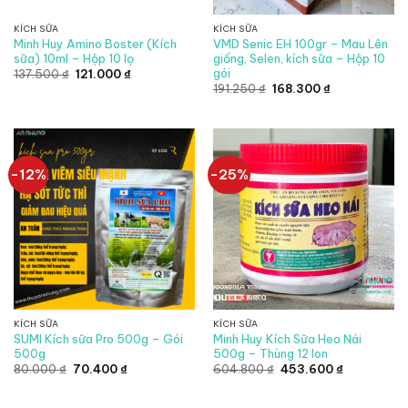
KÍCH SỮA
KÍCH SỮA
Minh Huy Amino Boster (Kích
VMD Senic EH 100gr – Mau Lên
sữa) 10ml – Hộp 10 lọ
giống, Selen, kích sữa – Hộp 10
gói
Giá
Giá
137.500
₫
121.000
₫
gốc
hiện
Giá
Giá
191.250
₫
168.300
₫
là:
tại
gốc
hiện
137.500 ₫.
là:
là:
tại
121.000 ₫.
191.250 ₫.
là:
168.300 ₫.
-12%
-25%
KÍCH SỮA
KÍCH SỮA
SUMI Kích sữa Pro 500g – Gói
Minh Huy Kích Sữa Heo Nái
500g
500g – Thùng 12 lon
Giá
Giá
Giá
Giá
80.000
₫
70.400
₫
604.800
₫
453.600
₫
gốc
hiện
gốc
hiện
là:
tại
là:
tại
80.000 ₫.
là:
604.800 ₫.
là: