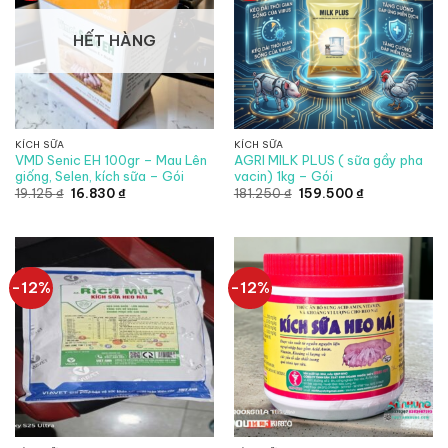
HẾT HÀNG
KÍCH SỮA
KÍCH SỮA
VMD Senic EH 100gr – Mau Lên
AGRI MILK PLUS ( sữa gầy pha
giống, Selen, kích sữa – Gói
vacin) 1kg – Gói
Giá
Giá
Giá
Giá
19.125
₫
16.830
₫
181.250
₫
159.500
₫
gốc
hiện
gốc
hiện
là:
tại
là:
tại
19.125 ₫.
là:
181.250 ₫.
là:
16.830 ₫.
159.500 ₫.
-12%
-12%