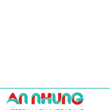
70.400 ₫.
453.600 ₫.