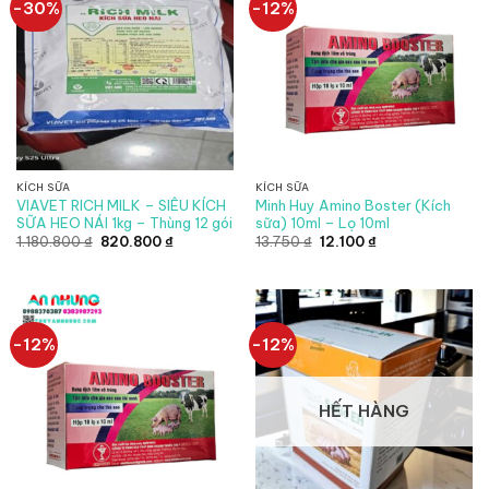
-30%
-12%
KÍCH SỮA
KÍCH SỮA
VIAVET RICH MILK – SIÊU KÍCH
Minh Huy Amino Boster (Kích
SỮA HEO NÁI 1kg – Thùng 12 gói
sữa) 10ml – Lọ 10ml
Giá
Giá
Giá
Giá
1.180.800
₫
820.800
₫
13.750
₫
12.100
₫
gốc
hiện
gốc
hiện
là:
tại
là:
tại
1.180.800 ₫.
là:
13.750 ₫.
là:
820.800 ₫.
12.100 ₫.
-12%
-12%
HẾT HÀNG