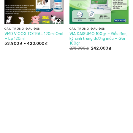
CẦU TRÙNG, ĐẦU ĐEN
CẦU TRÙNG, ĐẦU ĐEN
VMD VICOX TOTRAL 120ml Oral
VIA DAISUMO 100gr – Đầu đen,
– Lọ 120ml
ký sinh trùng đường máu – Gói
100gr
Khoảng
53.900
₫
–
420.000
₫
giá:
Giá
Giá
275.000
₫
242.000
₫
từ
gốc
hiện
53.900 ₫
là:
tại
đến
275.000 ₫.
là:
420.000 ₫
242.000 ₫.