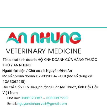
Tên cơ sở kinh doanh: HỘ KINH DOANH CỬA HÀNG THUỐC
THÚ Y AN NHUNG
Người đại diện / Chủ cơ sở: Nguyễn Đình An
Mã số hộ kinh doanh: 8298328847-001 (Mã số đăng ký:
40A8062215)
Địa chỉ: Số 21 Tô Hiệu, phường Buôn Ma Thuột, tỉnh Đắk Lắk
,
Việt Nam
Hotline:
0988370387
-
0383987293
Email:
nguyendinhan.vet@gmail.com