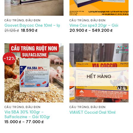
CẦU TRÙNG, ĐẦU ĐEN
CẦU TRÙNG, ĐẦU ĐEN
Goovet Baycoc One 10ml – lọ
Vime Cox spe3 20gr – Gói
Giá
Giá
Khoảng
21.125
₫
18.590
₫
20.900
₫
–
549.200
₫
gốc
hiện
giá:
là:
tại
từ
21.125 ₫.
là:
20.900 ₫
18.590 ₫.
đến
549.200 ₫
-12%
HẾT HÀNG
CẦU TRÙNG, ĐẦU ĐEN
CẦU TRÙNG, ĐẦU ĐEN
Via SBA 30% 100gr –
VIAVET Coccid Oral 10ml
Sulfaclozine – Gói 100gr
Khoảng
15.000
₫
–
77.000
₫
giá:
từ
15.000 ₫