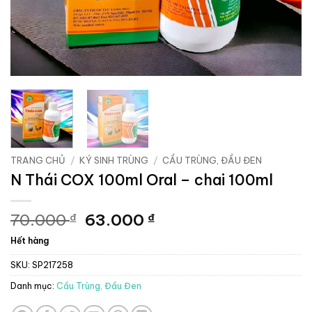
TRANG CHỦ
/
KÝ SINH TRÙNG
/
CẦU TRÙNG, ĐẦU ĐEN
N Thái COX 100ml Oral – chai 100ml
Giá
Giá
70.000
63.000
₫
₫
gốc
hiện
Hết hàng
là:
tại
70.000 ₫.
là:
SKU:
SP217258
63.000 ₫.
Danh mục:
Cầu Trùng, Đầu Đen