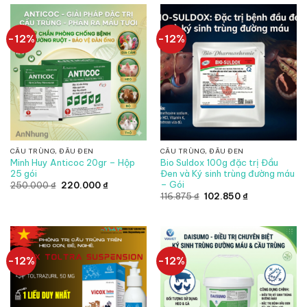
đến
77.000 ₫
-12%
-12%
CẦU TRÙNG, ĐẦU ĐEN
CẦU TRÙNG, ĐẦU ĐEN
Minh Huy Anticoc 20gr – Hộp
Bio Suldox 100g đặc trị Đầu
25 gói
Đen và Ký sinh trùng đường máu
– Gói
Giá
Giá
250.000
₫
220.000
₫
gốc
hiện
Giá
Giá
116.875
₫
102.850
₫
là:
tại
gốc
hiện
250.000 ₫.
là:
là:
tại
220.000 ₫.
116.875 ₫.
là:
102.850 ₫.
-12%
-12%