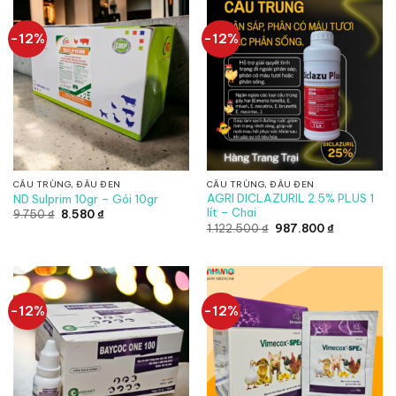
-12%
-12%
CẦU TRÙNG, ĐẦU ĐEN
CẦU TRÙNG, ĐẦU ĐEN
AGRI DICLAZURIL 2.5% PLUS 1
ND Sulprim 10gr – Gói 10gr
lít – Chai
Giá
Giá
9.750
₫
8.580
₫
gốc
hiện
Giá
Giá
1.122.500
₫
987.800
₫
là:
tại
gốc
hiện
9.750 ₫.
là:
là:
tại
8.580 ₫.
1.122.500 ₫.
là:
987.800 ₫.
-12%
-12%