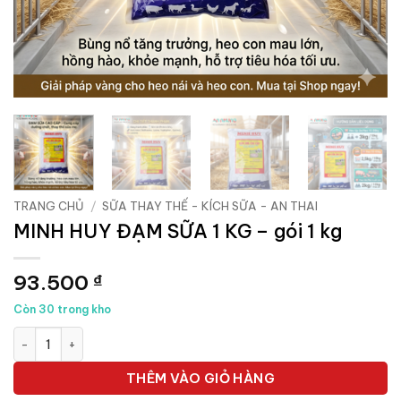
TRANG CHỦ
/
SỮA THAY THẾ - KÍCH SỮA - AN THAI
MINH HUY ĐẠM SỮA 1 KG – gói 1 kg
93.500
₫
Còn 30 trong kho
MINH HUY ĐẠM SỮA 1 KG - gói 1 kg số lượng
THÊM VÀO GIỎ HÀNG