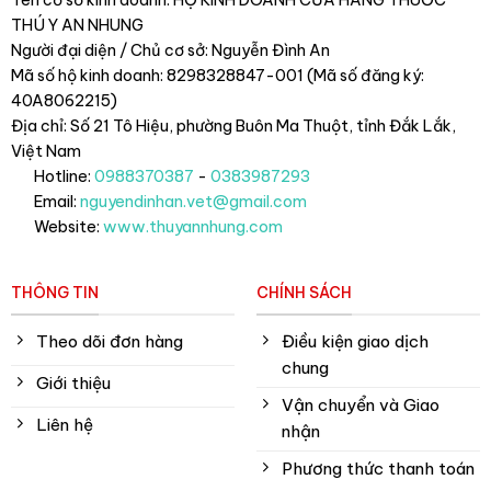
Tên cơ sở kinh doanh: HỘ KINH DOANH CỬA HÀNG THUỐC
THÚ Y AN NHUNG
Người đại diện / Chủ cơ sở: Nguyễn Đình An
Mã số hộ kinh doanh: 8298328847-001 (Mã số đăng ký:
40A8062215)
Địa chỉ: Số 21 Tô Hiệu, phường Buôn Ma Thuột, tỉnh Đắk Lắk
,
Việt Nam
Hotline:
0988370387
-
0383987293
Email:
nguyendinhan.vet@gmail.com
Website:
www.thuyannhung.com
THÔNG TIN
CHÍNH SÁCH
Theo dõi đơn hàng
Điều kiện giao dịch
chung
Giới thiệu
Vận chuyển và Giao
Liên hệ
nhận
Phương thức thanh toán