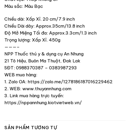
Màu sắc: Màu Bạc
Chiều dài: Xấp Xỉ. 20 cm/7.9 inch
Chiều Dài dây: Approx.35cm/13.8 inch
Độ Mở Miệng Tối đa: Approx.3.3cm/1.3 inch
Trọng lượng: Xấp Xỉ. 450g
———–
NPP Thuốc thú y & dụng cụ An Nhung
21 Tô Hiệu, Buôn Ma Thuột, Đak Lak
SĐT: 0988370387 – 0383987293
WEB mua hàng:
1. Zalo OA: https://zalo.me/1278186187016229462
2. WEB: www.thuyannhung.com
3. Link mua hàng trực tuyến:
https://nppannhung.kiotvietweb.vn/
SẢN PHẨM TƯƠNG TỰ