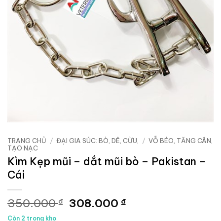
TRANG CHỦ
/
ĐẠI GIA SÚC: BÒ, DÊ, CỪU,
/
VỖ BÉO, TĂNG CÂN,
TẠO NẠC
Kìm Kẹp mũi – dắt mũi bò – Pakistan –
Cái
Giá
Giá
350.000
308.000
₫
₫
gốc
hiện
Còn 2 trong kho