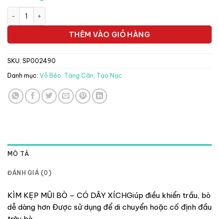
là:
tại
Kìm Kẹp mũi - dắt mũi bò - Pakistan - Cái số lượng
350.000 ₫.
là:
308.000 ₫.
THÊM VÀO GIỎ HÀNG
SKU:
SP002490
Danh mục:
Vỗ Béo, Tăng Cân, Tạo Nạc
MÔ TẢ
ĐÁNH GIÁ (0)
KÌM KẸP MŨI BÒ – CÓ DÂY XÍCHGiúp điều khiển trầu, bò
dễ dàng hơn Được sử dụng để di chuyển hoặc cố định đầu
trâu bò.