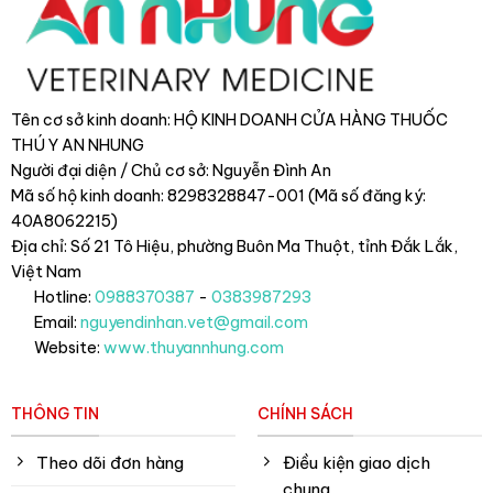
Tên cơ sở kinh doanh: HỘ KINH DOANH CỬA HÀNG THUỐC
THÚ Y AN NHUNG
Người đại diện / Chủ cơ sở: Nguyễn Đình An
Mã số hộ kinh doanh: 8298328847-001 (Mã số đăng ký:
40A8062215)
Địa chỉ: Số 21 Tô Hiệu, phường Buôn Ma Thuột, tỉnh Đắk Lắk
,
Việt Nam
Hotline:
0988370387
-
0383987293
Email:
nguyendinhan.vet@gmail.com
Website:
www.thuyannhung.com
THÔNG TIN
CHÍNH SÁCH
Theo dõi đơn hàng
Điều kiện giao dịch
chung