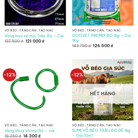
VỖ BÉO, TĂNG CÂN, TẠO NẠC
VỖ BÉO, TĂNG CÂN, TẠO NẠC
GOOVET PREMIX BÒ 1kg – Gói
Vòng Inox xỏ mũi Trâu, Bò – Cái
1Kg
Giá
Giá
137.500
₫
121.000
₫
gốc
hiện
Giá
Giá
143.750
₫
126.500
₫
là:
tại
gốc
hiện
137.500 ₫.
là:
là:
tại
121.000 ₫.
143.750 ₫.
là:
126.500 ₫.
-12%
-12%
HẾT HÀNG
VỖ BÉO, TĂNG CÂN, TẠO NẠC
VỖ BÉO, TĂNG CÂN, TẠO NẠC
SUMI VỖ BÉO TRÂU BÒ DÊ 1kg
Vòng nhựa xỏ mũi Bò – cái
– Gói 10in1
Giá
Giá
16.250
₫
14.300
₫