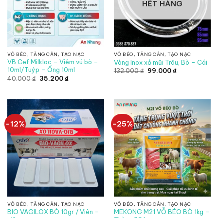
HẾT HÀNG
VỖ BÉO, TĂNG CÂN, TẠO NẠC
VỖ BÉO, TĂNG CÂN, TẠO NẠC
VB Cef Milklac – Viêm vú bò –
Vòng Inox xỏ mũi Trâu, Bò – Cái
10ml/Tuýp – Ống 10ml
Giá
Giá
132.000
₫
99.000
₫
gốc
hiện
Giá
Giá
40.000
₫
35.200
₫
là:
tại
gốc
hiện
132.000 ₫.
là:
là:
tại
99.000 ₫.
40.000 ₫.
là:
35.200 ₫.
-12%
-25%
VỖ BÉO, TĂNG CÂN, TẠO NẠC
VỖ BÉO, TĂNG CÂN, TẠO NẠC
BIO VAGILOX BÒ 10gr / Viên –
MEKONG M21 VỖ BÉO BÒ 1kg –