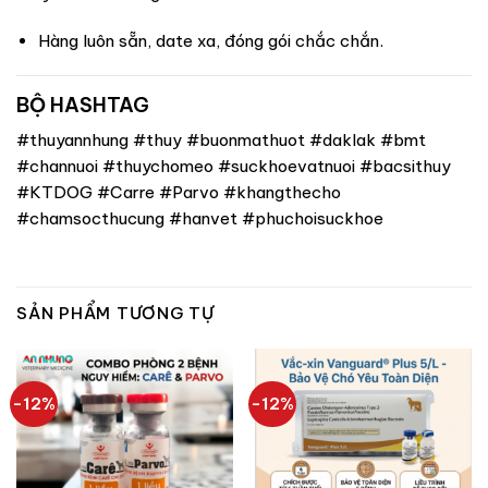
Hàng luôn sẵn, date xa, đóng gói chắc chắn.
BỘ HASHTAG
#thuyannhung #thuy #buonmathuot #daklak #bmt
#channuoi #thuychomeo #suckhoevatnuoi #bacsithuy
#KTDOG #Carre #Parvo #khangthecho
#chamsocthucung #hanvet #phuchoisuckhoe
SẢN PHẨM TƯƠNG TỰ
-12%
-12%