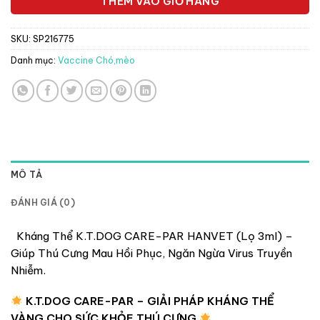
THÊM VÀO GIỎ HÀNG
SKU:
SP216775
Danh mục:
Vaccine Chó,mèo
MÔ TẢ
ĐÁNH GIÁ (0)
Kháng Thể K.T.DOG CARE-PAR HANVET (Lọ 3ml) –
Giúp Thú Cưng Mau Hồi Phục, Ngăn Ngừa Virus Truyền
Nhiễm.
K.T.DOG CARE-PAR – GIẢI PHÁP KHÁNG THỂ
VÀNG CHO SỨC KHỎE THÚ CƯNG