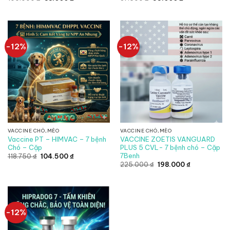
gốc
hiện
gốc
hiện
là:
tại
là:
tại
100.000 ₫.
là:
37.500 ₫.
là:
88.000 ₫.
33.000 ₫.
-12%
-12%
VACCINE CHÓ,MÈO
VACCINE CHÓ,MÈO
Vaccine PT – HIMVAC – 7 bệnh
VACCINE ZOETIS VANGUARD
Chó – Cặp
PLUS 5 CVL- 7 bệnh chó – Cặp
7Benh
Giá
Giá
118.750
₫
104.500
₫
gốc
hiện
Giá
Giá
225.000
₫
198.000
₫
là:
tại
gốc
hiện
118.750 ₫.
là:
là:
tại
104.500 ₫.
225.000 ₫.
là:
198.000 ₫.
-12%