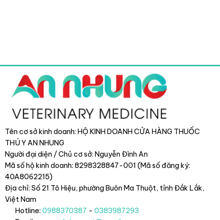
Tên cơ sở kinh doanh: HỘ KINH DOANH CỬA HÀNG THUỐC
THÚ Y AN NHUNG
Người đại diện / Chủ cơ sở: Nguyễn Đình An
Mã số hộ kinh doanh: 8298328847-001 (Mã số đăng ký:
40A8062215)
Địa chỉ: Số 21 Tô Hiệu, phường Buôn Ma Thuột, tỉnh Đắk Lắk
,
Việt Nam
Hotline:
0988370387
-
0383987293