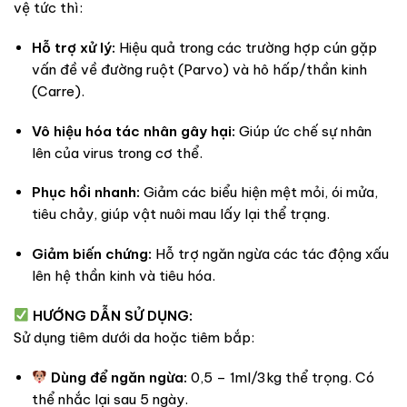
vệ tức thì:
Hỗ trợ xử lý:
Hiệu quả trong các trường hợp cún gặp
vấn đề về đường ruột (Parvo) và hô hấp/thần kinh
(Carre).
Vô hiệu hóa tác nhân gây hại:
Giúp ức chế sự nhân
lên của virus trong cơ thể.
Phục hồi nhanh:
Giảm các biểu hiện mệt mỏi, ói mửa,
tiêu chảy, giúp vật nuôi mau lấy lại thể trạng.
Giảm biến chứng:
Hỗ trợ ngăn ngừa các tác động xấu
lên hệ thần kinh và tiêu hóa.
HƯỚNG DẪN SỬ DỤNG:
Sử dụng tiêm dưới da hoặc tiêm bắp:
Dùng để ngăn ngừa:
0,5 – 1ml/3kg thể trọng. Có
thể nhắc lại sau 5 ngày.