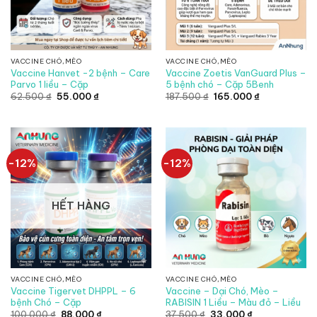
VACCINE CHÓ,MÈO
VACCINE CHÓ,MÈO
Vaccine Hanvet -2 bệnh – Care
Vaccine Zoetis VanGuard Plus –
Parvo 1 liều – Cặp
5 bệnh chó – Cặp 5Benh
Giá
Giá
Giá
Giá
62.500
₫
55.000
₫
187.500
₫
165.000
₫
gốc
hiện
gốc
hiện
là:
tại
là:
tại
62.500 ₫.
là:
187.500 ₫.
là:
55.000 ₫.
165.000 ₫.
-12%
-12%
HẾT HÀNG
VACCINE CHÓ,MÈO
VACCINE CHÓ,MÈO
Vaccine Tigervet DHPPL – 6
Vaccine – Dại Chó, Mèo –
bệnh Chó – Cặp
RABISIN 1 Liều – Màu đỏ – Liều
Giá
Giá
Giá
Giá
100.000
₫
88.000
₫
37.500
₫
33.000
₫