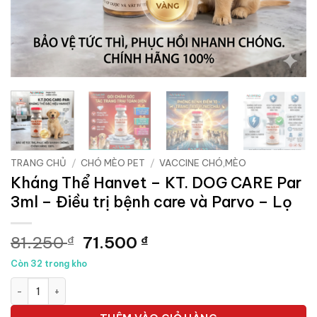
TRANG CHỦ
/
CHÓ MÈO PET
/
VACCINE CHÓ,MÈO
Kháng Thể Hanvet – KT. DOG CARE Par
3ml – Điều trị bệnh care và Parvo – Lọ
Giá
Giá
81.250
71.500
₫
₫
gốc
hiện
Còn 32 trong kho
là:
tại
Kháng Thể Hanvet - KT. DOG CARE Par 3ml - Điều trị bệnh care
81.250 ₫.
là:
71.500 ₫.