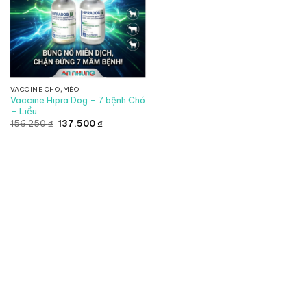
VACCINE CHÓ,MÈO
Vaccine Hipra Dog – 7 bệnh Chó
– Liều
Giá
Giá
156.250
₫
137.500
₫
gốc
hiện
là:
tại
156.250 ₫.
là:
137.500 ₫.