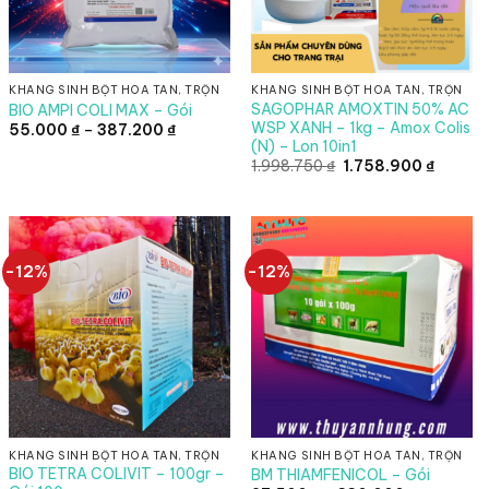
KHÁNG SINH BỘT HÒA TAN, TRỘN
KHÁNG SINH BỘT HÒA TAN, TRỘN
SAGOPHAR AMOXTIN 50% AC
BIO AMPI COLI MAX – Gói
WSP XANH – 1kg – Amox Colis
Khoảng
55.000
₫
–
387.200
₫
giá:
(N) – Lon 10in1
từ
Giá
Giá
1.998.750
₫
1.758.900
₫
55.000 ₫
gốc
hiện
đến
là:
tại
387.200 ₫
1.998.750 ₫.
là:
1.758.9
-12%
-12%
KHÁNG SINH BỘT HÒA TAN, TRỘN
KHÁNG SINH BỘT HÒA TAN, TRỘN
BIO TETRA COLIVIT – 100gr –
BM THIAMFENICOL – Gói