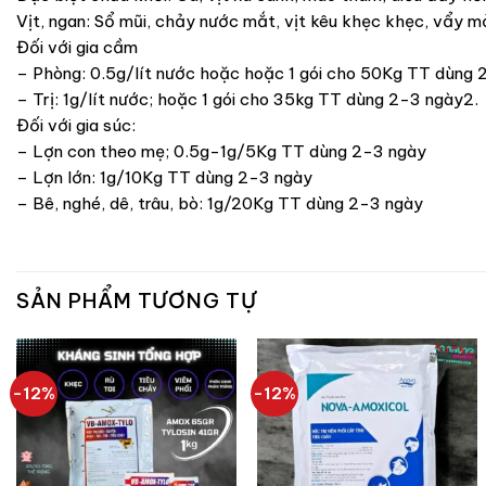
Vịt, ngan: Sổ mũi, chảy nước mắt, vịt kêu khẹc khẹc, vẩy mỏ
Đối với gia cầm
– Phòng: 0.5g/lít nước hoặc hoặc 1 gói cho 50Kg TT dùng 
– Trị: 1g/lít nước; hoặc 1 gói cho 35kg TT dùng 2-3 ngày2.
Đối với gia súc:
– Lợn con theo mẹ; 0.5g-1g/5Kg TT dùng 2-3 ngày
– Lợn lớn: 1g/10Kg TT dùng 2-3 ngày
– Bê, nghé, dê, trâu, bò: 1g/20Kg TT dùng 2-3 ngày
SẢN PHẨM TƯƠNG TỰ
-12%
-12%