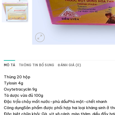
MÔ TẢ
THÔNG TIN BỔ SUNG
ĐÁNH GIÁ (0)
Thùng 20 hộp
Tylosin 4g
Oxytetracyclin 9g
Tá dược vừa đủ 100g
Đặc trịỈa chảy mất nước-phù dầuPhù mặt-chết nhanh
Công dụngSản phẩm được phối hợp hai loại kháng sinh ở th
Đặc biệt chữa khỏi: Gà, vịt xã cánh, mào thâm, diều đầy hơ