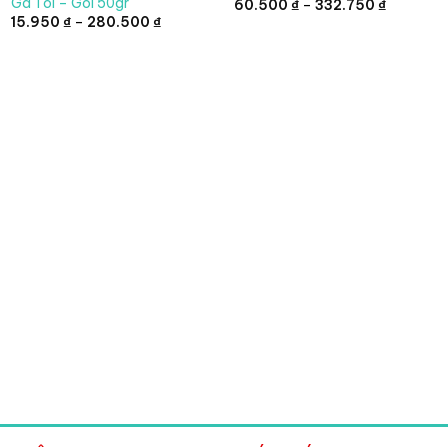
Gà Toi – Gói 50gr
Khoảng
60.500
₫
–
332.750
₫
giá:
Khoảng
15.950
₫
–
280.500
₫
từ
giá:
60.500 ₫
từ
.
đến
15.950 ₫
332.750 
đến
280.500 ₫