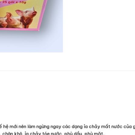
ế hệ mới nên làm ngừng ngay các dạng ỉa chảy mất nước của g
i, chân khô, ỉa chảy tóe nước, phù dầu, phù mặt.