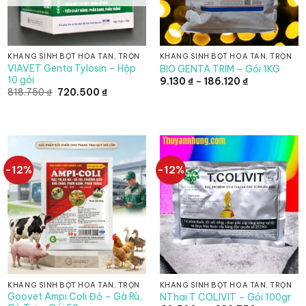
KHÁNG SINH BỘT HÒA TAN, TRỘN
KHÁNG SINH BỘT HÒA TAN, TRỘN
VIAVET Genta Tylosin – Hộp
BIO GENTA TRIM – Gói 1KG
10 gói
Khoảng
9.130
₫
–
186.120
₫
giá:
Giá
Giá
818.750
₫
720.500
₫
từ
gốc
hiện
9.130 ₫
là:
tại
đến
818.750 ₫.
là:
186.120 ₫
720.500 ₫.
-12%
-12%
KHÁNG SINH BỘT HÒA TAN, TRỘN
KHÁNG SINH BỘT HÒA TAN, TRỘN
Goovet Ampi Coli Đỏ – Gà Rù,
NThai T COLIVIT – Gói 100gr