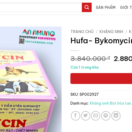
SẢN PHẨM
GIỚI 
TRANG CHỦ
/
KHÁNG SINH
/
K
Hufa- Bykomyci
Giá
3.840.000
2.88
₫
gốc
Còn 1 trong kho
là:
3.840
SKU:
SP002927
Danh mục:
Kháng sinh Bột hòa tan,