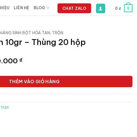
THIỆU
LIÊN HỆ
BLOG
CHAT ZALO
0
₫
0
HÁNG SINH BỘT HÒA TAN, TRỘN
n 10gr – Thùng 20 hộp
Giá
0.000
₫
hiện
tại
.000 ₫.
là:
THÊM VÀO GIỎ HÀNG
2.880.000 ₫.
 trộn