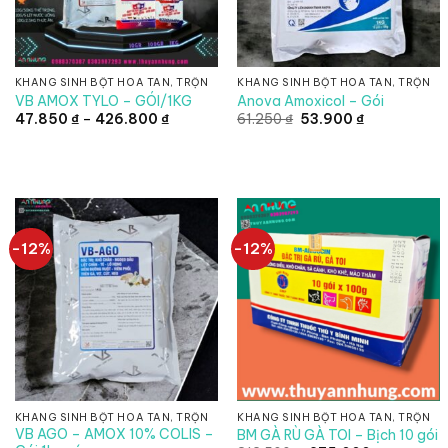
KHÁNG SINH BỘT HÒA TAN, TRỘN
KHÁNG SINH BỘT HÒA TAN, TRỘN
VB AMOX TYLO – GÓI/1KG
Anova Amoxicol – Gói
Khoảng
Giá
Giá
47.850
₫
–
426.800
₫
61.250
₫
53.900
₫
giá:
gốc
hiện
từ
là:
tại
47.850 ₫
61.250 ₫.
là:
đến
53.900 ₫.
426.800 ₫
-12%
-12%
KHÁNG SINH BỘT HÒA TAN, TRỘN
KHÁNG SINH BỘT HÒA TAN, TRỘN
VB AGO – AMOX 10% COLIS –
BM GÀ RÙ GÀ TOI – Bịch 10 gói