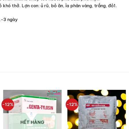
 khó thở. Lợn con: ủ rũ, bỏ ăn, ỉa phân vàng, trắng, đỏ1.
2-3 ngày
-12%
-12%
HẾT HÀNG