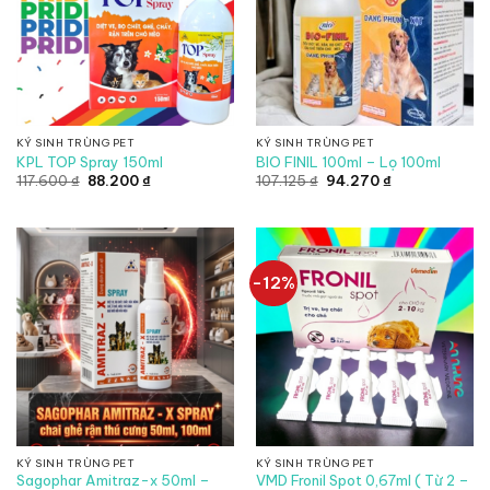
KÝ SINH TRÙNG PET
KÝ SINH TRÙNG PET
KPL TOP Spray 150ml
BIO FINIL 100ml – Lọ 100ml
Giá
Giá
Giá
Giá
117.600
₫
88.200
₫
107.125
₫
94.270
₫
gốc
hiện
gốc
hiện
là:
tại
là:
tại
117.600 ₫.
là:
107.125 ₫.
là:
88.200 ₫.
94.270 ₫.
-12%
KÝ SINH TRÙNG PET
KÝ SINH TRÙNG PET
Sagophar Amitraz-x 50ml –
VMD Fronil Spot 0,67ml ( Từ 2 –