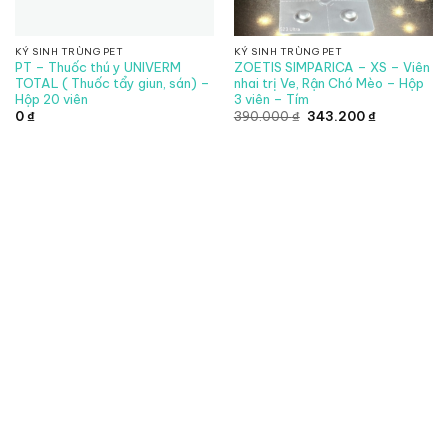
KÝ SINH TRÙNG PET
KÝ SINH TRÙNG PET
PT – Thuốc thú y UNIVERM
ZOETIS SIMPARICA – XS – Viên
TOTAL ( Thuốc tẩy giun, sán) –
nhai trị Ve, Rận Chó Mèo – Hộp
Hộp 20 viên
3 viên – Tím
Giá
Giá
0
₫
390.000
₫
343.200
₫
gốc
hiện
là:
tại
390.000 ₫.
là:
343.200 ₫.