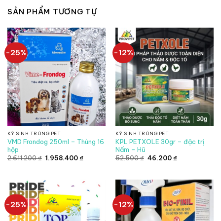
SẢN PHẨM TƯƠNG TỰ
-25%
-12%
KÝ SINH TRÙNG PET
KÝ SINH TRÙNG PET
VMD Frondog 250ml – Thùng 16
KPL PETXOLE 30gr – đặc trị
hộp
Nấm – Hũ
Giá
Giá
Giá
Giá
2.611.200
₫
1.958.400
₫
52.500
₫
46.200
₫
gốc
hiện
gốc
hiện
là:
tại
là:
tại
2.611.200 ₫.
là:
52.500 ₫.
là:
1.958.400 ₫.
46.200 ₫.
-25%
-12%