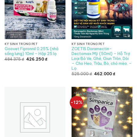
KÝ SINH TRÙNG PET
KÝ SINH TRÙNG PET
Goovet Fipronnil 0.25% (nhỏ
ZOETIS Doramectin-
sống lưng) 10ml – Hộp 25 lọ
Dectomax Mỹ (50ml) – Hỗ Trợ
Loại Bỏ Ve, Ghẻ, Giun Tròn, Dòi
Giá
Giá
484.375
₫
426.250
₫
gốc
hiện
– Cho Heo, Trâu, Bò, chó mèo. –
là:
tại
Lọ
484.375 ₫.
là:
426.250 ₫.
Giá
Giá
525.000
₫
462.000
₫
gốc
hiện
là:
tại
525.000 ₫.
là:
462.000 ₫.
-12%