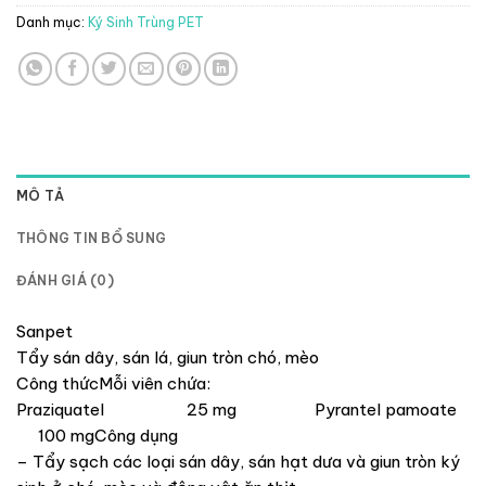
Danh mục:
Ký Sinh Trùng PET
MÔ TẢ
THÔNG TIN BỔ SUNG
ĐÁNH GIÁ (0)
Sanpet
Tẩy sán dây, sán lá, giun tròn chó, mèo
Công thứcMỗi viên chứa:
Praziquatel 25 mg Pyrantel pamoate
100 mgCông dụng
– Tẩy sạch các loại sán dây, sán hạt dưa và giun tròn ký