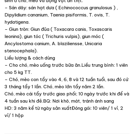
sinh ở chó, mèo và động vật ăn thịt.
– Sán dây: sán hạt dưa ( Echinococcus granulosus ) ,
Dipylidium cananium, Taenia pisiformis, T. ovis, T.
hydatigena.
– Giun tròn: Giun đũa ( Toxacara canis, Toxascaris
leonina), giun tóc ( Trichuris vulpis), giun móc (
Ancylostoma canium, A. blaziliensse, Unicaria
stenocephala).
Liều lượng & cách dùng
– Cho chó, mèo uống trước bữa ăn.Liều trung bình: 1 viên
cho 5 kg TT.
– Chó, mèo con tẩy vào 4, 6, 8 và 12 tuần tuổi, sau đó cứ
3 tháng tẩy 1 lần. Chó, mèo lớn tẩy năm 2 lần.
Chó, mèo cái tẩy trước giao phối; 10 ngày trước khi để và
4 tuần sau khi đẻ.BQ: Nơi khô, mát, tránh ánh sang
HD: 3 năm kể từ ngày sản xuấtĐóng gói: 10 viên/ 1 vỉ, 2
vỉ/ 1 hộp