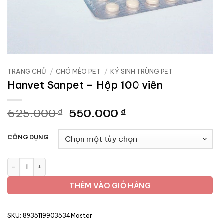
TRANG CHỦ
/
CHÓ MÈO PET
/
KÝ SINH TRÙNG PET
Hanvet Sanpet – Hộp 100 viên
Giá
Giá
625.000
550.000
₫
₫
gốc
hiện
là:
tại
CÔNG DỤNG
625.000 ₫.
là:
550.000 ₫.
Hanvet Sanpet - Hộp 100 viên số lượng
THÊM VÀO GIỎ HÀNG
SKU:
8935119903534Master