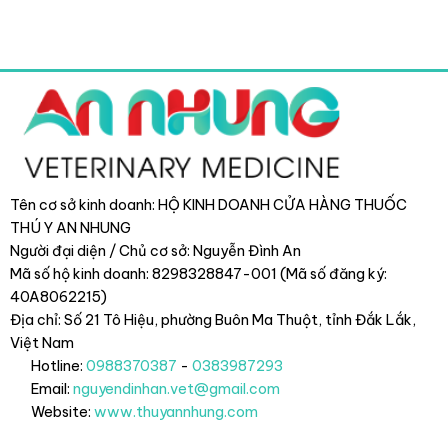
Tên cơ sở kinh doanh: HỘ KINH DOANH CỬA HÀNG THUỐC
THÚ Y AN NHUNG
Người đại diện / Chủ cơ sở: Nguyễn Đình An
Mã số hộ kinh doanh: 8298328847-001 (Mã số đăng ký:
40A8062215)
Địa chỉ: Số 21 Tô Hiệu, phường Buôn Ma Thuột, tỉnh Đắk Lắk
,
Việt Nam
Hotline:
0988370387
-
0383987293
Email:
nguyendinhan.vet@gmail.com
Website:
www.thuyannhung.com