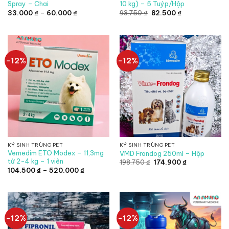
Spray – Chai
10 kg) – 5 Tuýp/Hộp
Khoảng
Giá
Giá
33.000
₫
–
60.000
₫
93.750
₫
82.500
₫
giá:
gốc
hiện
từ
là:
tại
33.000 ₫
93.750 ₫.
là:
đến
82.500 ₫.
60.000 ₫
-12%
-12%
KÝ SINH TRÙNG PET
KÝ SINH TRÙNG PET
Vemedim ETO Modex – 11,3mg
VMD Frondog 250ml – Hộp
từ 2-4 kg – 1 viên
Giá
Giá
198.750
₫
174.900
₫
gốc
hiện
Khoảng
104.500
₫
–
520.000
₫
là:
tại
giá:
198.750 ₫.
là:
từ
174.900 ₫.
104.500 ₫
đến
520.000 ₫
-12%
-12%