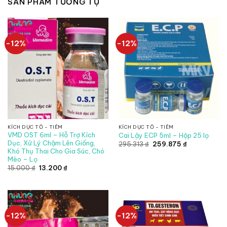
SẢN PHẨM TƯƠNG TỰ
-12%
-12%
KÍCH DỤC TỐ - TIÊM
KÍCH DỤC TỐ - TIÊM
VMD OST 6ml – Hỗ Trợ Kích
Cai Lậy ECP 5ml – Hộp 25 lọ
Dục, Xử Lý Chậm Lên Giống,
Giá
Giá
295.313
₫
259.875
₫
gốc
hiện
Khó Thụ Thai Cho Gia Súc, Chó
là:
tại
Mèo – Lọ
295.313 ₫.
là:
Giá
Giá
259.875 ₫.
15.000
₫
13.200
₫
gốc
hiện
là:
tại
15.000 ₫.
là:
13.200 ₫.
-12%
-12%