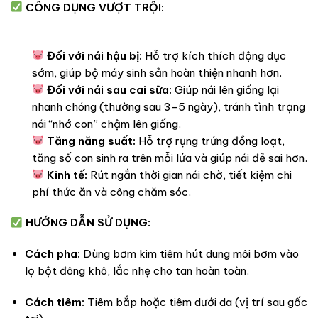
CÔNG DỤNG VƯỢT TRỘI:
Đối với nái hậu bị:
Hỗ trợ kích thích động dục
sớm, giúp bộ máy sinh sản hoàn thiện nhanh hơn.
Đối với nái sau cai sữa:
Giúp nái lên giống lại
nhanh chóng (thường sau 3-5 ngày), tránh tình trạng
nái “nhớ con” chậm lên giống.
Tăng năng suất:
Hỗ trợ rụng trứng đồng loạt,
tăng số con sinh ra trên mỗi lứa và giúp nái đẻ sai hơn.
Kinh tế:
Rút ngắn thời gian nái chờ, tiết kiệm chi
phí thức ăn và công chăm sóc.
HƯỚNG DẪN SỬ DỤNG:
Cách pha:
Dùng bơm kim tiêm hút dung môi bơm vào
lọ bột đông khô, lắc nhẹ cho tan hoàn toàn.
Cách tiêm:
Tiêm bắp hoặc tiêm dưới da (vị trí sau gốc