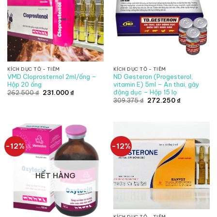
KÍCH DỤC TỐ - TIÊM
KÍCH DỤC TỐ - TIÊM
VMD Cloprosternol 2ml/ống –
ND Gesteron (Progesterol,
Hộp 20 ống
vitamin E) 5ml – An thai, gây
động dục – Hộp 15 lọ
Giá
Giá
262.500
₫
231.000
₫
gốc
hiện
Giá
Giá
309.375
₫
272.250
₫
là:
tại
gốc
hiện
262.500 ₫.
là:
là:
tại
231.000 ₫.
309.375 ₫.
là:
272.250 ₫.
-12%
-12%
HẾT HÀNG
KÍCH DỤC TỐ - TIÊM