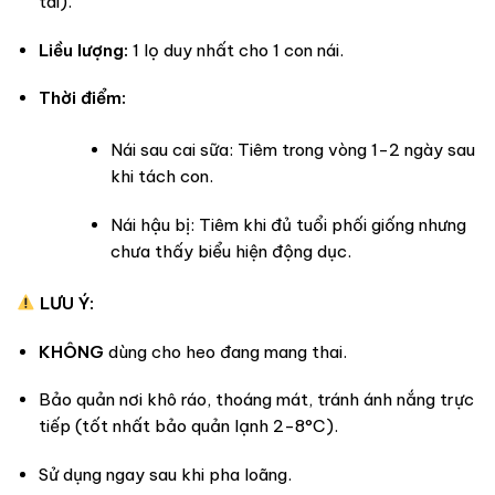
tai).
Liều lượng:
1 lọ duy nhất cho 1 con nái.
Thời điểm:
Nái sau cai sữa: Tiêm trong vòng 1-2 ngày sau
khi tách con.
Nái hậu bị: Tiêm khi đủ tuổi phối giống nhưng
chưa thấy biểu hiện động dục.
LƯU Ý:
KHÔNG
dùng cho heo đang mang thai.
Bảo quản nơi khô ráo, thoáng mát, tránh ánh nắng trực
tiếp (tốt nhất bảo quản lạnh 2-8°C).
Sử dụng ngay sau khi pha loãng.