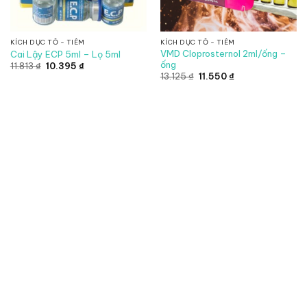
KÍCH DỤC TỐ - TIÊM
KÍCH DỤC TỐ - TIÊM
VMD Cloprosternol 2ml/ống –
Cai Lậy ECP 5ml – Lọ 5ml
ống
Giá
Giá
11.813
₫
10.395
₫
gốc
hiện
Giá
Giá
13.125
₫
11.550
₫
là:
tại
gốc
hiện
11.813 ₫.
là:
là:
tại
10.395 ₫.
13.125 ₫.
là:
11.550 ₫.