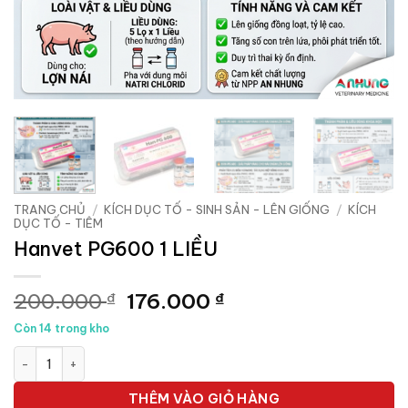
TRANG CHỦ
/
KÍCH DỤC TỐ - SINH SẢN - LÊN GIỐNG
/
KÍCH
DỤC TỐ - TIÊM
Hanvet PG600 1 LIỀU
Giá
Giá
200.000
176.000
₫
₫
gốc
hiện
Còn 14 trong kho
là:
tại
Hanvet PG600 1 LIỀU số lượng
200.000 ₫.
là:
176.000 ₫.
THÊM VÀO GIỎ HÀNG