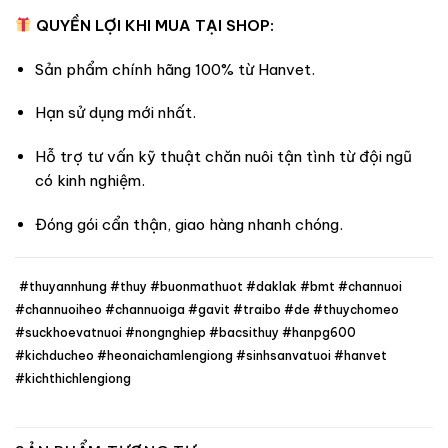
QUYỀN LỢI KHI MUA TẠI SHOP:
Sản phẩm chính hãng 100% từ Hanvet.
Hạn sử dụng mới nhất.
Hỗ trợ tư vấn kỹ thuật chăn nuôi tận tình từ đội ngũ
có kinh nghiệm.
Đóng gói cẩn thận, giao hàng nhanh chóng.
#thuyannhung #thuy #buonmathuot #daklak #bmt #channuoi
#channuoiheo #channuoiga #gavit #traibo #de #thuychomeo
#suckhoevatnuoi #nongnghiep #bacsithuy #hanpg600
#kichducheo #heonaichamlengiong #sinhsanvatuoi #hanvet
#kichthichlengiong