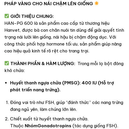
PHÁP VÀNG CHO NÁI CHẬM LÊN GIỐNG
GIỚI THIỆU CHUNG:
HAN-PG 600 là sản phẩm cao cấp từ thương hiệu
Hanvet, được bà con chăn nuôi tin dùng để giải quyết tình
trạng nái lười lên giống, nái hậu bị chậm động dục. Với
công thức phối hợp hormone tối ưu, sản phẩm giúp nâng
cao hiệu quả kinh tế rõ rệt cho trang trại.
THÀNH PHẦN & HÀM LƯỢNG:
Trong mỗi lọ bột đông
khô chứa:
Huyết thanh ngựa chửa (PMSG): 400 IU (Hỗ trợ
phát triển nang trứng).
Đóng vai trò như FSH, giúp “đánh thức” các nang trứng
đang ngủ yên, làm chúng lớn lên.
Chiết xuất từ huyết thanh ngựa chửa.
Thuộc
Nhóm
Gonadotropins
(tác dụng giống FSH).