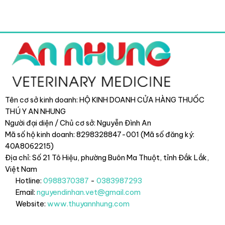
Tên cơ sở kinh doanh: HỘ KINH DOANH CỬA HÀNG THUỐC
THÚ Y AN NHUNG
Người đại diện / Chủ cơ sở: Nguyễn Đình An
Mã số hộ kinh doanh: 8298328847-001 (Mã số đăng ký:
40A8062215)
Địa chỉ: Số 21 Tô Hiệu, phường Buôn Ma Thuột, tỉnh Đắk Lắk
,
Việt Nam
Hotline:
0988370387
-
0383987293
Email:
nguyendinhan.vet@gmail.com
Website:
www.thuyannhung.com