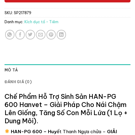
SKU:
SP217879
Danh mục:
Kích dục tố - Tiêm
MÔ TẢ
ĐÁNH GIÁ (0)
Chế Phẩm Hỗ Trợ Sinh Sản HAN-PG
600 Hanvet – Giải Pháp Cho Nái Chậm
Lên Giống, Tăng Số Con Mỗi Lứa (1 Lọ +
Dung Môi).
HAN-PG 600 – Huy
ết Thanh Ngựa chửa –
GIẢI