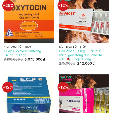
-25%
-12%
KÍCH DỤC TỐ - TIÊM
KÍCH DỤC TỐ - TIÊM
CLay Oxytocin 2ml/ống –
Han Prost – Ống – Tan thể
Thùng 150 hộp
vàng, gây động dục, cho đẻ
sớm
– Hộp 10 ống
Giá
Giá
8.100.000
₫
6.075.000
₫
gốc
hiện
Giá
Giá
275.000
₫
242.000
₫
là:
tại
gốc
hiện
8.100.000 ₫.
là:
là:
tại
6.075.000 ₫.
275.000 ₫.
là:
242.000 ₫.
-12%
-12%