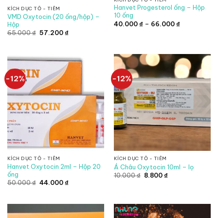
Hanvet Progesterol ống – Hộp
KÍCH DỤC TỐ - TIÊM
10 ống
VMD Oxytocin (20 ống/hộp) –
Khoảng
40.000
₫
–
66.000
₫
Hộp
giá:
Giá
Giá
65.000
₫
57.200
₫
từ
gốc
hiện
40.000 ₫
là:
tại
đến
65.000 ₫.
là:
66.000 ₫
57.200 ₫.
-12%
-12%
KÍCH DỤC TỐ - TIÊM
KÍCH DỤC TỐ - TIÊM
Hanvet Oxytocin 2ml – Hộp 20
Á Châu Oxytocin 10ml – lọ
ống
Giá
Giá
10.000
₫
8.800
₫
gốc
hiện
Giá
Giá
50.000
₫
44.000
₫
là:
tại
gốc
hiện
10.000 ₫.
là:
là:
tại
8.800 ₫.
50.000 ₫.
là:
44.000 ₫.