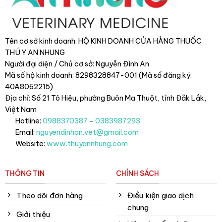
Tên cơ sở kinh doanh: HỘ KINH DOANH CỬA HÀNG THUỐC
THÚ Y AN NHUNG
Người đại diện / Chủ cơ sở: Nguyễn Đình An
Mã số hộ kinh doanh: 8298328847-001 (Mã số đăng ký:
40A8062215)
Địa chỉ: Số 21 Tô Hiệu, phường Buôn Ma Thuột, tỉnh Đắk Lắk
,
Việt Nam
Hotline:
0988370387
-
0383987293
Email:
nguyendinhan.vet@gmail.com
Website:
www.thuyannhung.com
THÔNG TIN
CHÍNH SÁCH
Theo dõi đơn hàng
Điều kiện giao dịch
chung
Giới thiệu