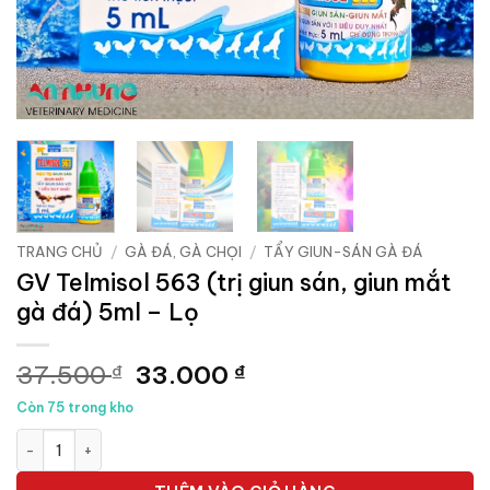
TRANG CHỦ
/
GÀ ĐÁ, GÀ CHỌI
/
TẨY GIUN-SÁN GÀ ĐÁ
GV Telmisol 563 (trị giun sán, giun mắt
gà đá) 5ml – Lọ
Giá
Giá
37.500
33.000
₫
₫
gốc
hiện
Còn 75 trong kho
là:
tại
GV Telmisol 563 (trị giun sán, giun mắt gà đá) 5ml - Lọ số lượ
37.500 ₫.
là:
33.000 ₫.