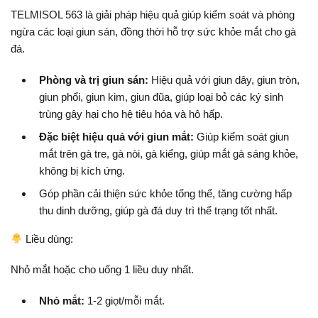
TELMISOL 563 là giải pháp hiệu quả giúp kiểm soát và phòng
ngừa các loại giun sán, đồng thời hỗ trợ sức khỏe mắt cho gà
đá.
Phòng và trị giun sán:
Hiệu quả với giun dây, giun tròn,
giun phổi, giun kim, giun đũa, giúp loại bỏ các ký sinh
trùng gây hại cho hệ tiêu hóa và hô hấp.
Đặc biệt hiệu quả với giun mắt:
Giúp kiểm soát giun
mắt trên gà tre, gà nòi, gà kiểng, giúp mắt gà sáng khỏe,
không bị kích ứng.
Góp phần cải thiện sức khỏe tổng thể, tăng cường hấp
thu dinh dưỡng, giúp gà đá duy trì thể trạng tốt nhất.
Liều dùng:
Nhỏ mắt hoặc cho uống 1 liều duy nhất.
Nhỏ mắt:
1-2 giọt/mỗi mắt.