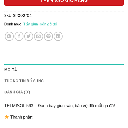
THÊM VÀO GIỎ HÀNG
SKU:
SP002704
Danh mục:
Tẩy giun-sán gà đá
MÔ TẢ
THÔNG TIN BỔ SUNG
ĐÁNH GIÁ (0)
TELMISOL 563 – Đánh bay giun sán, bảo vệ đôi mắt gà đá!
Thành phần: