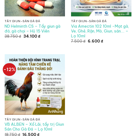
TẨY GIUN-SÁN GÀ ĐÁ
TẨY GIUN-SÁN GÀ ĐÁ
ND Helminth CS – Tẩy giun gà
Via Amectin 102 10ml -Mạt gà,
đá, gà chọi – Hũ 15 Viên
Ve, Ghẻ, Rận, Mò, Giun, sán…. –
Lọ 10ml
Giá
Giá
38.750
₫
34.100
₫
gốc
hiện
Giá
Giá
7.500
₫
6.600
₫
là:
tại
gốc
hiện
38.750 ₫.
là:
là:
tại
34.100 ₫.
7.500 ₫.
là:
6.600 ₫.
-12%
TẨY GIUN-SÁN GÀ ĐÁ
VB ALBEN – Xổ Lãi, tẩy trị Giun
Sán Cho Gà Đá – Lọ 10ml
Giá
Giá
18.750
₫
16.500
₫