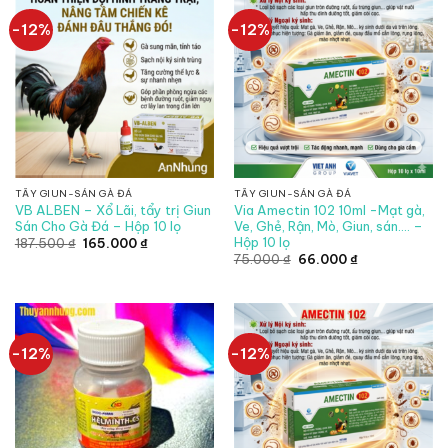
-12%
-12%
TẨY GIUN-SÁN GÀ ĐÁ
TẨY GIUN-SÁN GÀ ĐÁ
VB ALBEN – Xổ Lãi, tẩy trị Giun
Via Amectin 102 10ml -Mạt gà,
Sán Cho Gà Đá – Hộp 10 lọ
Ve, Ghẻ, Rận, Mò, Giun, sán…. –
Hộp 10 lọ
Giá
Giá
187.500
₫
165.000
₫
gốc
hiện
Giá
Giá
75.000
₫
66.000
₫
là:
tại
gốc
hiện
187.500 ₫.
là:
là:
tại
165.000 ₫.
75.000 ₫.
là:
66.000 ₫.
-12%
-12%