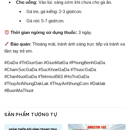
Cho uống:
Vào lúc sáng sớm khi chưa cho gà ăn.
Gà tre, gà kiểng: 2-3 giọt/con.
Gà nòi: 5-7 giọt/con.
Thời gian ngừng sử dụng thuốc:
3 ngày.
Bảo quản:
Thoáng mát, tránh ánh sáng trực tiếp và tránh xa
tầm tay trẻ em.
#GaDa #TriGiunSan #GiunMatGa #PhongBenhGaDa
#ChamSocGaDa #SucKhoeGaDa #ThuocGaDa
#ChanNuoiGaDa #Telmisol563 #HoTroGaDa
#ThuyAnNhungDakLak #ThuyAnNhungCom #Daklak
#BuonMaThuot
SẢN PHẨM TƯƠNG TỰ