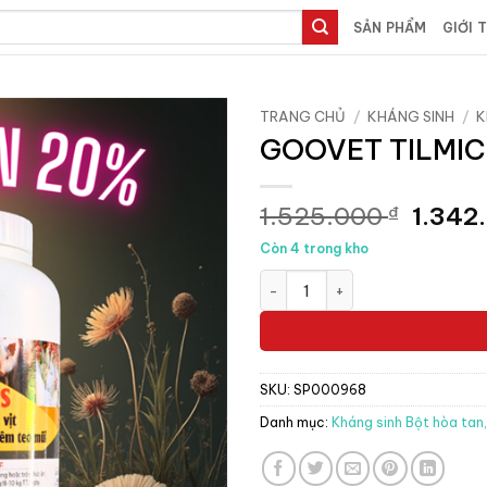
SẢN PHẨM
GIỚI 
TRANG CHỦ
/
KHÁNG SINH
/
K
GOOVET TILMICO
Giá
1.525.000
1.342
₫
gốc
Còn 4 trong kho
là:
GOOVET TILMICOSINE 200S 1kg
1.525
SKU:
SP000968
Danh mục:
Kháng sinh Bột hòa tan,