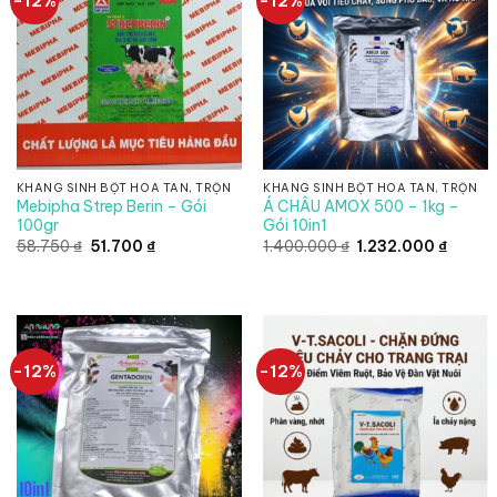
-12%
-12%
KHÁNG SINH BỘT HÒA TAN, TRỘN
KHÁNG SINH BỘT HÒA TAN, TRỘN
Mebipha Strep Berin – Gói
Á CHÂU AMOX 500 – 1kg –
100gr
Gói 10in1
Giá
Giá
Giá
Giá
58.750
₫
51.700
₫
1.400.000
₫
1.232.000
₫
gốc
hiện
gốc
hiện
là:
tại
là:
tại
58.750 ₫.
là:
1.400.000 ₫.
là:
51.700 ₫.
1.232.
-12%
-12%