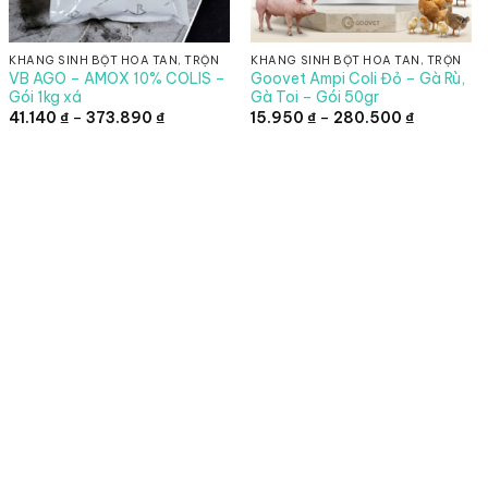
KHÁNG SINH BỘT HÒA TAN, TRỘN
KHÁNG SINH BỘT HÒA TAN, TRỘN
VB AGO – AMOX 10% COLIS –
Goovet Ampi Coli Đỏ – Gà Rù,
Gói 1kg xá
Gà Toi – Gói 50gr
Khoảng
Khoảng
41.140
₫
–
373.890
₫
15.950
₫
–
280.500
₫
giá:
giá:
từ
từ
41.140 ₫
15.950 ₫
.
đến
đến
373.890 ₫
280.500 ₫