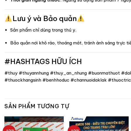
Lưu ý và Bảo quản
Sản phẩm chỉ dùng trong thú y.
Bảo quản nơi khô ráo, thoáng mát, tránh ánh sáng trực t
#HASHTAGS HỮU ÍCH
#thuy #thuyannhung #thuy_an_nhung #buonmathuot #dakla
#thuockhangsinh #benhhoduc #channuoidaklak #thuoctricr
SẢN PHẨM TƯƠNG TỰ