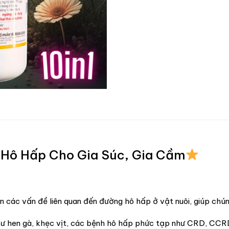
Hô Hấp Cho Gia Súc, Gia Cầm
iện các vấn đề liên quan đến đường hô hấp ở vật nuôi, giúp chú
 như hen gà, khẹc vịt, các bệnh hô hấp phức tạp như CRD, CC