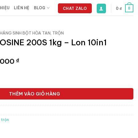
THIỆU
LIÊN HỆ
BLOG
CHAT ZALO
0
₫
0
HÁNG SINH BỘT HÒA TAN, TRỘN
SINE 200S 1kg – Lon 10in1
Giá
.000
₫
hiện
tại
 - Lon 10in1 số lượng
.000 ₫.
là:
1.342.000 ₫.
THÊM VÀO GIỎ HÀNG
 trộn