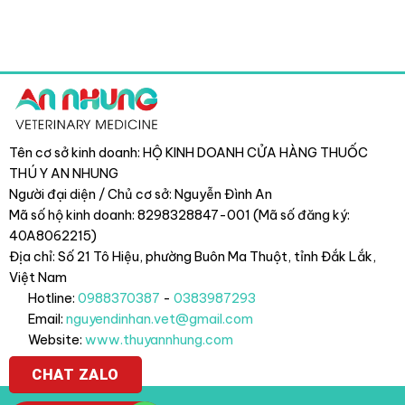
Tên cơ sở kinh doanh: HỘ KINH DOANH CỬA HÀNG THUỐC
THÚ Y AN NHUNG
Người đại diện / Chủ cơ sở: Nguyễn Đình An
Mã số hộ kinh doanh: 8298328847-001 (Mã số đăng ký:
40A8062215)
Địa chỉ: Số 21 Tô Hiệu, phường Buôn Ma Thuột, tỉnh Đắk Lắk
,
Việt Nam
Hotline:
0988370387
-
0383987293
Email:
nguyendinhan.vet@gmail.com
Website:
www.thuyannhung.com
CHAT ZALO