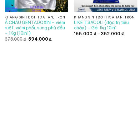
KHÁNG SINH BỘT HÒA TAN, TRỘN
KHÁNG SINH BỘT HÒA TAN, TRỘN
Á CHÂU GENTADOXIN – viêm
LIKE T.SACOLI (đặc trị tiêu
ruột, viêm phổi, sưng phù đầu
chảy) – Gói 1kg 10in1
– 1Kg (10in1)
Khoảng
165.000
₫
–
352.000
₫
giá:
Giá
Giá
675.000
₫
594.000
₫
từ
gốc
hiện
165.000
là:
tại
đến
675.000 ₫.
là:
352.00
594.000 ₫.