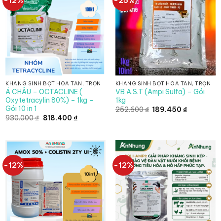
-12%
-25%
KHÁNG SINH BỘT HÒA TAN, TRỘN
KHÁNG SINH BỘT HÒA TAN, TRỘN
Á CHÂU – OCTACLINE (
VB A.S.T (Ampi Sulfa) – Gói
Oxytetracylin 80%) – 1kg –
1kg
Gói 10 in 1
Giá
Giá
252.600
₫
189.450
₫
gốc
hiện
Giá
Giá
930.000
₫
818.400
₫
là:
tại
gốc
hiện
252.600 ₫.
là:
là:
tại
000 ₫.
189.450 ₫.
930.000 ₫.
là:
818.400 ₫.
-12%
-12%