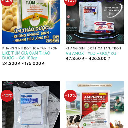
-12%
-12%
KHÁNG SINH BỘT HÒA TAN, TRỘN
KHÁNG SINH BỘT HÒA TAN, TRỘN
LIKE T.ÚM GIA CẦM THẢO
VB AMOX TYLO – GÓI/1KG
DƯỢC – Gói 100gr
Khoảng
47.850
₫
–
426.800
₫
giá:
Khoảng
24.200
₫
–
176.000
₫
từ
giá:
47.850 ₫
từ
đến
24.200 ₫
426.800 
đến
176.000 ₫
-12%
-12%