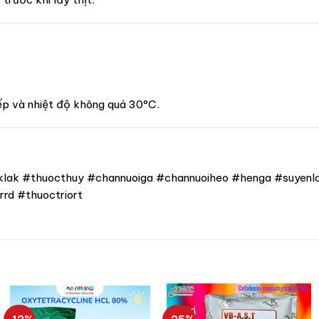
iếp và nhiệt độ không quá 30°C.
k #thuocthuy #channuoiga #channuoiheo #henga #suyenlon
rd #thuoctriort