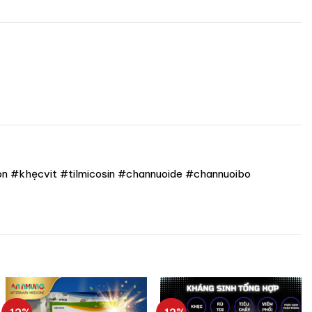
 #khẹcvit #tilmicosin #channuoide #channuoibo