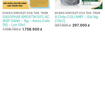
KHÁNG SINH BỘT HÒA TAN, TRỘN
KHÁNG SINH BỘT HÒA TAN, TRỘN
SAGOPHAR AMOXTIN 50% AC
Á Châu COLI AMPI – Gói 1kg
WSP XANH – 1kg – Amox Colis
(10in1)
(N) – Lon 10in1
Giá
Giá
337.500
₫
297.000
₫
gốc
hiện
Giá
Giá
1.998.750
₫
1.758.900
₫
là:
tại
gốc
hiện
 ₫
337.500 ₫.
là:
là:
tại
297.000 ₫
1.998.750 ₫.
là:
0 ₫
1.758.900 ₫.