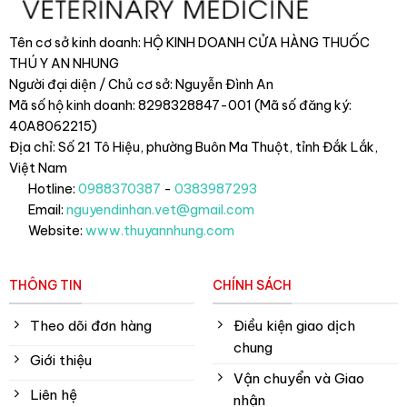
Tên cơ sở kinh doanh: HỘ KINH DOANH CỬA HÀNG THUỐC
THÚ Y AN NHUNG
Người đại diện / Chủ cơ sở: Nguyễn Đình An
Mã số hộ kinh doanh: 8298328847-001 (Mã số đăng ký:
40A8062215)
Địa chỉ: Số 21 Tô Hiệu, phường Buôn Ma Thuột, tỉnh Đắk Lắk
,
Việt Nam
Hotline:
0988370387
-
0383987293
Email:
nguyendinhan.vet@gmail.com
Website:
www.thuyannhung.com
THÔNG TIN
CHÍNH SÁCH
Theo dõi đơn hàng
Điều kiện giao dịch
chung
Giới thiệu
Vận chuyển và Giao
Liên hệ
nhận