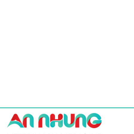
5.445 ₫.
170.500 ₫.