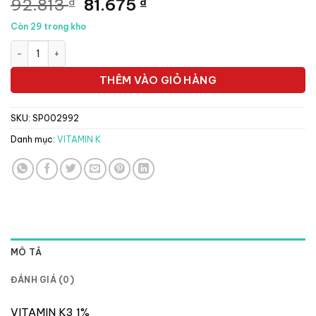
Giá
Giá
92.813
81.675
₫
₫
gốc
hiện
Còn 29 trong kho
là:
tại
Drich Vitamin K3 1% 10ml - Hộp 15 lọ số lượng
92.813 ₫.
là:
81.675 ₫.
THÊM VÀO GIỎ HÀNG
SKU:
SP002992
Danh mục:
VITAMIN K
MÔ TẢ
ĐÁNH GIÁ (0)
VITAMIN K3 1%