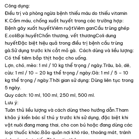
Công dụng:
Điều trị và phòng ngừa bệnh thiếu máu do thiếu vitamin
K.Cầm máu, chống xuất huyết trong các trường hợp:
Bệnh gây xuất huyếtViêm ruộtViêm ganCầu trùng ghép
E.coliBại huyếtChấn thương, vết thươngColi dung
huyếtĐặc biệt hiệu quả trong điều trị bệnh cầu trùng
gà.Sử dụng trước khi cắt mỏ gà. Cách dùng và liều lượng:
Có thể tiêm bắp thịt hoặc cho uống.
Lợn, chó, mèo: 1 ml / 10 kg thể trọng / ngày.Trâu, bò, dê,
cừu: 1 ml / 10 – 20 kg thể trọng / ngày.Gà: 1 ml / 5 – 10
kg thể trọng / ngày.Thời gian sử dụng: Dùng liên tục trong
5 ngày.
Quy cách: 10 ml, 100 ml, 250 ml, 500 ml.
Lưu ý:
Tuân thủ liều lượng và cách dùng theo hướng dẫn.Tham
khảo ý kiến bác sĩ thú y trước khi sử dụng, đặc biệt khi
vật nuôi đang mang thai, cho con bú hoặc đang dùng các
loại thuốc khác.Bảo quản nơi khô ráo, thoáng mát, tránh