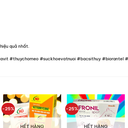
hiệu quả nhất.
avit #thuychomeo #suckhoevatnuoi #bacsithuy #biorantel 
-25%
-25%
HẾT HÀNG
HẾT HÀNG