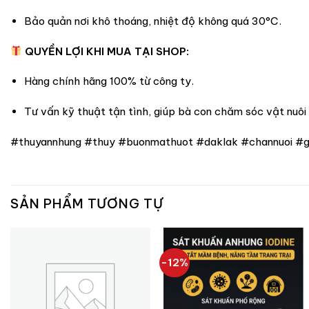
Bảo quản nơi khô thoáng, nhiệt độ không quá 30°C.
QUYỀN LỢI KHI MUA TẠI SHOP:
Hàng chính hãng 100% từ công ty.
Tư vấn kỹ thuật tận tình, giúp bà con chăm sóc vật nuôi 
#thuyannhung #thuy #buonmathuot #daklak #channuoi #g
SẢN PHẨM TƯƠNG TỰ
-12%