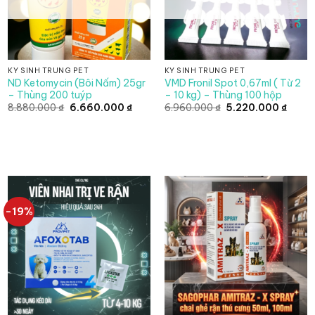
KÝ SINH TRÙNG PET
KÝ SINH TRÙNG PET
ND Ketomycin (Bôi Nấm) 25gr
VMD Fronil Spot 0,67ml ( Từ 2
– Thùng 200 tuýp
– 10 kg) – Thùng 100 hộp
Giá
Giá
Giá
Giá
8.880.000
₫
6.660.000
₫
6.960.000
₫
5.220.000
₫
gốc
hiện
gốc
hiện
là:
tại
là:
tại
8.880.000 ₫.
là:
6.960.000 ₫.
là:
6.660.000 ₫.
5.220
-19%