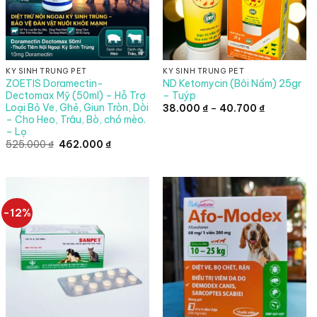
KÝ SINH TRÙNG PET
KÝ SINH TRÙNG PET
ZOETIS Doramectin-
ND Ketomycin (Bôi Nấm) 25gr
Dectomax Mỹ (50ml) – Hỗ Trợ
– Tuýp
Loại Bỏ Ve, Ghẻ, Giun Tròn, Dòi
Khoảng
38.000
₫
–
40.700
₫
giá:
– Cho Heo, Trâu, Bò, chó mèo.
từ
– Lọ
38.000 ₫
Giá
Giá
.000 ₫.
525.000
₫
462.000
₫
đến
gốc
hiện
40.700 ₫
là:
tại
525.000 ₫.
là:
462.000 ₫.
-12%