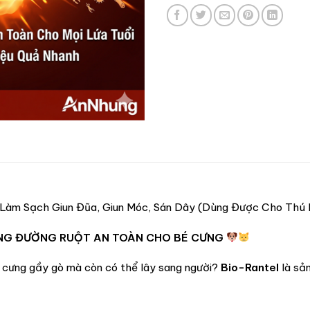
 Làm Sạch Giun Đũa, Giun Móc, Sán Dây (Dùng Được Cho Thú
RÙNG ĐƯỜNG RUỘT AN TOÀN CHO BÉ CƯNG
ú cưng gầy gò mà còn có thể lây sang người?
Bio-Rantel
là sản