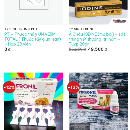
KÝ SINH TRÙNG PET
KÝ SINH TRÙNG PET
PT – Thuốc thú y UNIVERM
Á Châu IODINE (mỡ bôi) – sát
TOTAL ( Thuốc tẩy giun, sán)
trùng vết thương, trị nấm –
– Hộp 20 viên
Tuýp 20gr
Giá
Giá
0
₫
56.250
₫
49.500
₫
gốc
hiện
là:
tại
56.250 ₫.
là:
49.500 ₫.
-12%
-12%