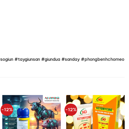
#sogiun #taygiunsan #giundua #sanday #phongbenhchomeo
-12%
-12%