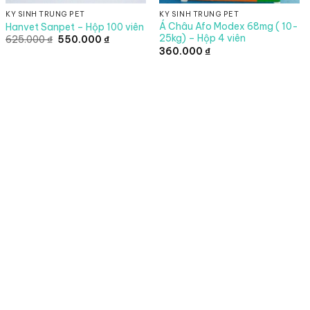
KÝ SINH TRÙNG PET
KÝ SINH TRÙNG PET
Á Châu Afo Modex 68mg ( 10-
Hanvet Sanpet – Hộp 100 viên
25kg) – Hộp 4 viên
Giá
Giá
625.000
₫
550.000
₫
gốc
hiện
360.000
₫
là:
tại
625.000 ₫.
là:
550.000 ₫.