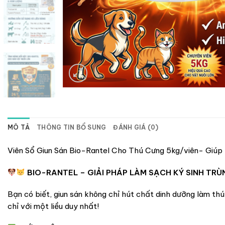
MÔ TẢ
THÔNG TIN BỔ SUNG
ĐÁNH GIÁ (0)
Viên Sổ Giun Sán Bio-Rantel Cho Thú Cưng 5kg/viên- Giúp
BIO-RANTEL – GIẢI PHÁP LÀM SẠCH KÝ SINH T
Bạn có biết, giun sán không chỉ hút chất dinh dưỡng làm th
chỉ với một liều duy nhất!