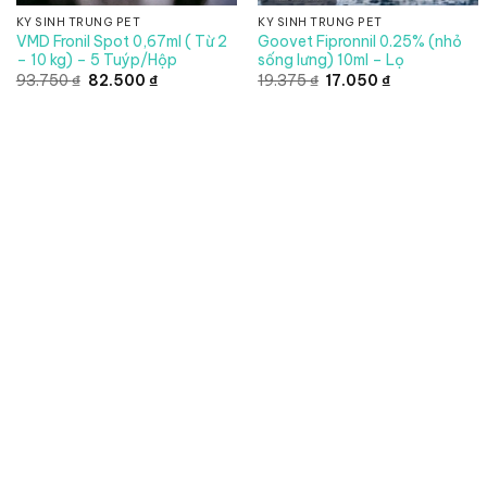
KÝ SINH TRÙNG PET
KÝ SINH TRÙNG PET
VMD Fronil Spot 0,67ml ( Từ 2
Goovet Fipronnil 0.25% (nhỏ
– 10 kg) – 5 Tuýp/Hộp
sống lưng) 10ml – Lọ
Giá
Giá
Giá
Giá
93.750
₫
82.500
₫
19.375
₫
17.050
₫
gốc
hiện
gốc
hiện
là:
tại
là:
tại
93.750 ₫.
là:
19.375 ₫.
là:
82.500 ₫.
17.050 ₫.