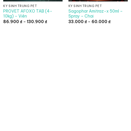
KÝ SINH TRÙNG PET
KÝ SINH TRÙNG PET
PROVET AFOXO TAB (4-
Sagophar Amitraz-x 50ml –
10kg) – Viên
Spray – Chai
Khoảng
Khoảng
86.900
₫
–
130.900
₫
33.000
₫
–
60.000
₫
giá:
giá:
từ
từ
86.900 ₫
33.000 ₫
đến
đến
130.900 ₫
60.000 ₫