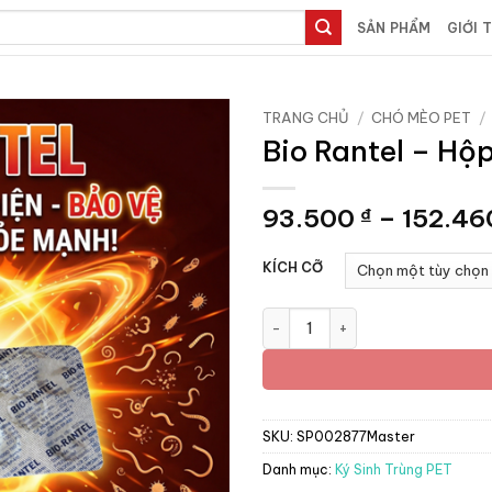
SẢN PHẨM
GIỚI 
TRANG CHỦ
/
CHÓ MÈO PET
/
Bio Rantel – Hộp
93.500
–
152.4
₫
KÍCH CỠ
Bio Rantel - Hộp 10 viên số lư
SKU:
SP002877Master
Danh mục:
Ký Sinh Trùng PET