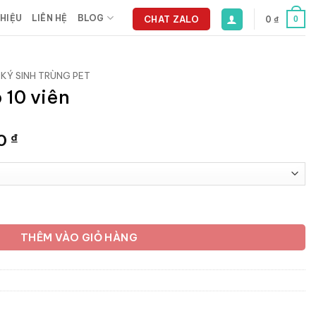
THIỆU
LIÊN HỆ
BLOG
CHAT ZALO
0
₫
0
KÝ SINH TRÙNG PET
 10 viên
Khoảng
60
₫
giá:
từ
93.500 ₫
đến
ợng
152.460 ₫
THÊM VÀO GIỎ HÀNG