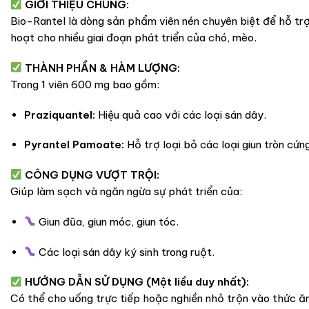
GIỚI THIỆU CHUNG:
Bio-Rantel là dòng sản phẩm viên nén chuyên biệt để hỗ trợ 
hoạt cho nhiều giai đoạn phát triển của chó, mèo.
THÀNH PHẦN & HÀM LƯỢNG:
Trong 1 viên 600 mg bao gồm:
Praziquantel:
Hiệu quả cao với các loại sán dây.
Pyrantel Pamoate:
Hỗ trợ loại bỏ các loại giun tròn cứn
CÔNG DỤNG VƯỢT TRỘI:
Giúp làm sạch và ngăn ngừa sự phát triển của:
Giun đũa, giun móc, giun tóc.
Các loại sán dây ký sinh trong ruột.
HƯỚNG DẪN SỬ DỤNG (Một liều duy nhất):
Có thể cho uống trực tiếp hoặc nghiền nhỏ trộn vào thức ăn