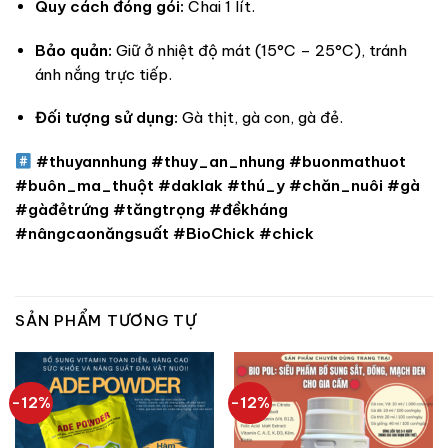
Quy cách đóng gói:
Chai 1 lít.
Bảo quản:
Giữ ở nhiệt độ mát (15°C – 25°C), tránh
ánh nắng trực tiếp.
Đối tượng sử dụng:
Gà thịt, gà con, gà đẻ.
#thuyannhung #thuy_an_nhung #buonmathuot
#buôn_ma_thuột #daklak #thú_y #chăn_nuôi #gà
#gàđẻtrứng #tăngtrọng #đềkháng
#nângcaonăngsuất #BioChick #chick
SẢN PHẨM TƯƠNG TỰ
-12%
-12%