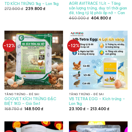
AGRI AVITRACE 1 Lít – Tăng
TD KÍCH TRỨNG 1kg – Lon 1kg
sản lượng trứng, duy trì thời gian
Giá
Giá
272.500
₫
239.800
₫
gốc
hiện
đẻ, tăng tỷ lệ phôi ấp nở – Can
là:
tại
Giá
Giá
460.000
₫
404.800
₫
272.500 ₫.
là:
gốc
hiện
239.800 ₫.
là:
tại
460.000 ₫.
là:
404.800 ₫.
-12%
-12%
TĂNG TRỨNG - ĐẺ SAI
TĂNG TRỨNG - ĐẺ SAI
GOOVET KÍCH TRỨNG ĐẶC
VB TETRA EGG – Kích trứng –
BIỆT 1KG – Gói 5in1
Lon 1kg
Giá
Giá
Khoảng
168.750
₫
148.500
₫
23.100
₫
–
213.400
₫
gốc
hiện
giá:
là:
tại
từ
168.750 ₫.
là:
23.100 ₫
148.500 ₫.
đến
213.400 ₫