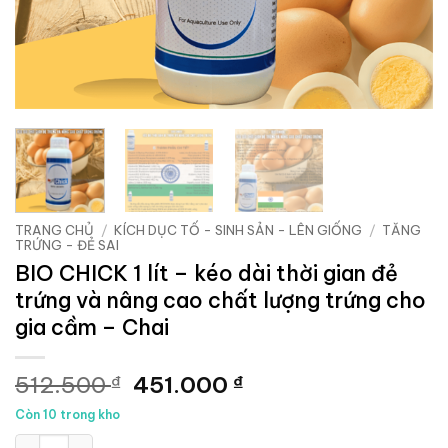
TRANG CHỦ
/
KÍCH DỤC TỐ - SINH SẢN - LÊN GIỐNG
/
TĂNG
TRỨNG - ĐẺ SAI
BIO CHICK 1 lít – kéo dài thời gian đẻ
trứng và nâng cao chất lượng trứng cho
gia cầm – Chai
Giá
Giá
512.500
451.000
₫
₫
gốc
hiện
Còn 10 trong kho
là:
tại
BIO CHICK 1 lít - kéo dài thời gian đẻ trứng và nâng cao chất l