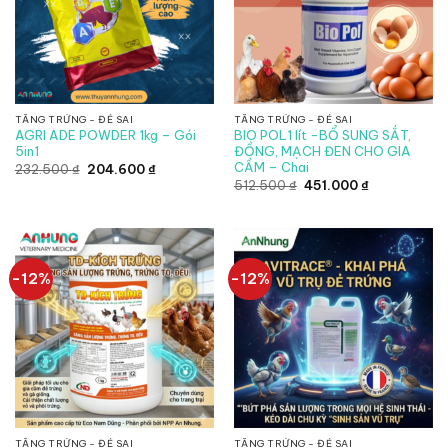
TĂNG TRỨNG - ĐẺ SAI
TĂNG TRỨNG - ĐẺ SAI
AGRI ADE POWDER 1kg – Gói
BIO POL1 lít -BỔ SUNG SẮT,
5in1
ĐỒNG, MẠCH ĐEN CHO GIA
CẦM – Chai
Giá
Giá
232.500
₫
204.600
₫
gốc
hiện
Giá
Giá
512.500
₫
451.000
₫
là:
tại
gốc
hiện
232.500 ₫.
là:
là:
tại
204.600 ₫.
512.500 ₫.
là:
451.000 ₫.
-12%
-12%
TĂNG TRỨNG - ĐẺ SAI
TĂNG TRỨNG - ĐẺ SAI