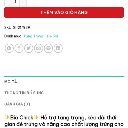
512.500 ₫.
là:
451.000 ₫.
THÊM VÀO GIỎ HÀNG
SKU:
SP217939
Danh mục:
Tăng Trứng - Đẻ Sai
MÔ TẢ
THÔNG TIN BỔ SUNG
ĐÁNH GIÁ (0)
Bio Chick
Hỗ trợ tăng trọng, kéo dài thời
gian đẻ trứng và nâng cao chất lượng trứng cho