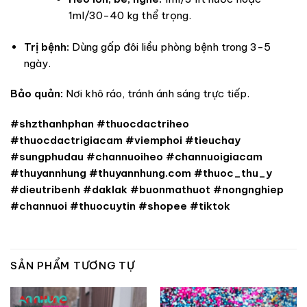
1ml/30-40 kg thể trọng.
Trị bệnh:
Dùng gấp đôi liều phòng bệnh trong 3-5
ngày.
Bảo quản:
Nơi khô ráo, tránh ánh sáng trực tiếp.
#shzthanhphan #thuocdactriheo
#thuocdactrigiacam #viemphoi #tieuchay
#sungphudau #channuoiheo #channuoigiacam
#thuyannhung #thuyannhung.com #thuoc_thu_y
#dieutribenh #daklak #buonmathuot #nongnghiep
#channuoi #thuocuytin #shopee #tiktok
SẢN PHẨM TƯƠNG TỰ