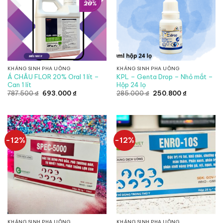
KHÁNG SINH PHA UỐNG
KHÁNG SINH PHA UỐNG
Á CHÂU FLOR 20% Oral 1 lít –
KPL – Genta Drop – Nhỏ mắt –
Can 1 lít
Hộp 24 lọ
Giá
Giá
Giá
Giá
787.500
₫
693.000
₫
285.000
₫
250.800
₫
gốc
hiện
gốc
hiện
là:
tại
là:
tại
787.500 ₫.
là:
285.000 ₫.
là:
693.000 ₫.
250.800 ₫.
-12%
-12%
KHÁNG SINH PHA UỐNG
KHÁNG SINH PHA UỐNG