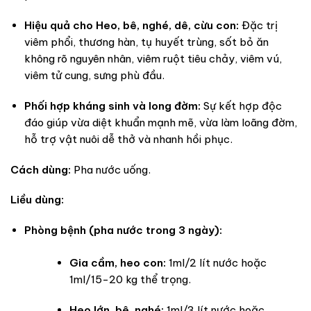
Hiệu quả cho Heo, bê, nghé, dê, cừu con:
Đặc trị
viêm phổi, thương hàn, tụ huyết trùng, sốt bỏ ăn
không rõ nguyên nhân, viêm ruột tiêu chảy, viêm vú,
viêm tử cung, sưng phù đầu.
Phối hợp kháng sinh và long đờm:
Sự kết hợp độc
đáo giúp vừa diệt khuẩn mạnh mẽ, vừa làm loãng đờm,
hỗ trợ vật nuôi dễ thở và nhanh hồi phục.
Cách dùng:
Pha nước uống.
Liều dùng:
Phòng bệnh (pha nước trong 3 ngày):
Gia cầm, heo con:
1ml/2 lít nước hoặc
1ml/15-20 kg thể trọng.
Heo lớn, bê, nghé:
1ml/3 lít nước hoặc