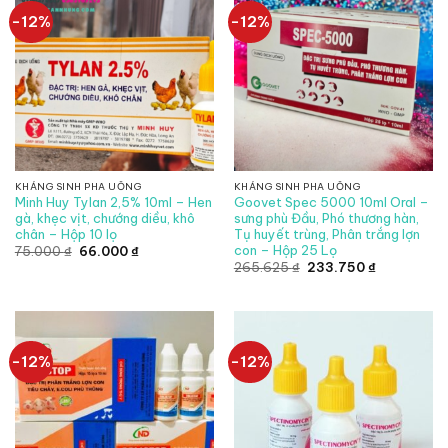
-12%
-12%
KHÁNG SINH PHA UỐNG
KHÁNG SINH PHA UỐNG
Minh Huy Tylan 2,5% 10ml – Hen
Goovet Spec 5000 10ml Oral –
gà, khẹc vịt, chướng diều, khô
sưng phù Đầu, Phó thương hàn,
chân – Hộp 10 lọ
Tụ huyết trùng, Phân trắng lợn
con – Hộp 25 Lọ
Giá
Giá
75.000
₫
66.000
₫
gốc
hiện
Giá
Giá
265.625
₫
233.750
₫
là:
tại
gốc
hiện
75.000 ₫.
là:
là:
tại
66.000 ₫.
265.625 ₫.
là:
233.750 ₫.
-12%
-12%