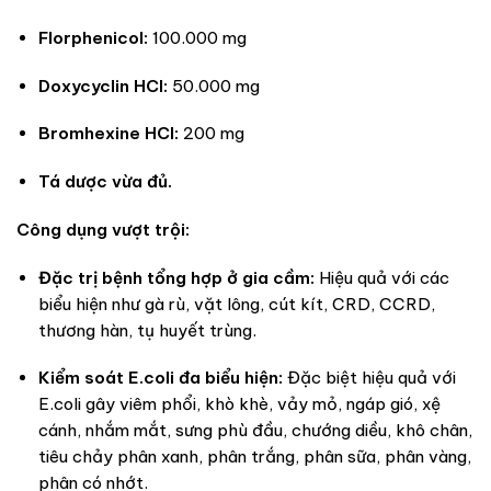
Florphenicol:
100.000 mg
Doxycyclin HCl:
50.000 mg
Bromhexine HCl:
200 mg
Tá dược vừa đủ.
Công dụng vượt trội:
Đặc trị bệnh tổng hợp ở gia cầm:
Hiệu quả với các
biểu hiện như gà rù, vặt lông, cút kít, CRD, CCRD,
thương hàn, tụ huyết trùng.
Kiểm soát E.coli đa biểu hiện:
Đặc biệt hiệu quả với
E.coli gây viêm phổi, khò khè, vảy mỏ, ngáp gió, xệ
cánh, nhắm mắt, sưng phù đầu, chướng diều, khô chân,
tiêu chảy phân xanh, phân trắng, phân sữa, phân vàng,
phân có nhớt.