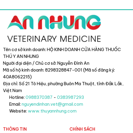
Tên cơ sở kinh doanh: HỘ KINH DOANH CỬA HÀNG THUỐC
THÚ Y AN NHUNG
Người đại diện / Chủ cơ sở: Nguyễn Đình An
Mã số hộ kinh doanh: 8298328847-001 (Mã số đăng ký:
40A8062215)
Địa chỉ: Số 21 Tô Hiệu, phường Buôn Ma Thuột, tỉnh Đắk Lắk
,
Việt Nam
Hotline:
0988370387
-
0383987293
Email:
nguyendinhan.vet@gmail.com
Website:
www.thuyannhung.com
THÔNG TIN
CHÍNH SÁCH