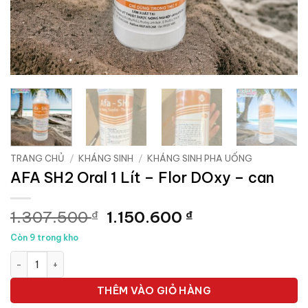
TRANG CHỦ
/
KHÁNG SINH
/
KHÁNG SINH PHA UỐNG
AFA SH2 Oral 1 Lít – Flor DOxy – can
Giá
Giá
1.307.500
1.150.600
₫
₫
gốc
hiện
Còn 9 trong kho
là:
tại
AFA SH2 Oral 1 Lít - Flor DOxy - can số lượng
1.307.500 ₫.
là:
1.150.600 ₫.
THÊM VÀO GIỎ HÀNG