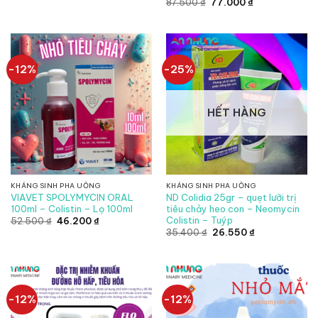
Giá
Giá
87.500
₫
77.000
₫
là:
tại
gốc
hiện
8.750 ₫.
là:
là:
tại
7.700 ₫.
87.500 ₫.
là:
77.000 ₫.
-12%
-25%
HẾT HÀNG
KHÁNG SINH PHA UỐNG
KHÁNG SINH PHA UỐNG
VIAVET SPOLYMYCIN ORAL
ND Colidia 25gr – quẹt lưỡi trị
100ml – Colistin – Lọ 100ml
tiêu chảy heo con – Neomycin
Colistin – Tuýp
Giá
Giá
52.500
₫
46.200
₫
gốc
hiện
Giá
Giá
35.400
₫
26.550
₫
là:
tại
gốc
hiện
52.500 ₫.
là:
là:
tại
46.200 ₫.
35.400 ₫.
là:
26.550 ₫.
-12%
-12%