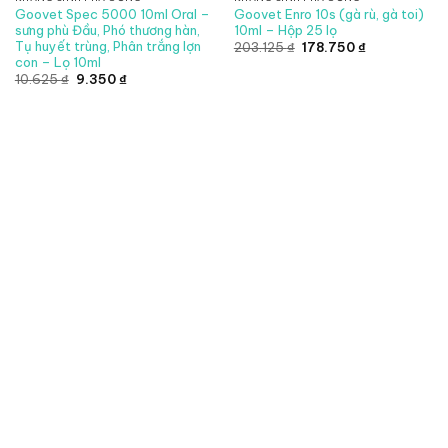
Goovet Spec 5000 10ml Oral –
Goovet Enro 10s (gà rù, gà toi)
sưng phù Đầu, Phó thương hàn,
10ml – Hộp 25 lọ
Tụ huyết trùng, Phân trắng lợn
Giá
Giá
203.125
₫
178.750
₫
gốc
hiện
con – Lọ 10ml
là:
tại
Giá
Giá
10.625
₫
9.350
₫
203.125 ₫.
là:
gốc
hiện
178.750 ₫.
là:
tại
10.625 ₫.
là:
9.350 ₫.