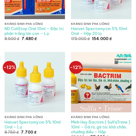
KHÁNG SINH PHA UỐNG
KHÁNG SINH PHA UỐNG
ND ColiStop Oral 10ml – Đặc trị
Hanvet Spectomycin 5% 10ml
phân trắng lợn con – Lọ
Oral – Hộp 20 lọ
Giá
Giá
Giá
Giá
8.500
₫
7.480
₫
175.000
₫
154.000
₫
gốc
hiện
gốc
hiện
là:
tại
là:
tại
8.500 ₫.
là:
175.000 ₫.
là:
7.480 ₫.
154.000 ₫.
-12%
-12%
KHÁNG SINH PHA UỐNG
KHÁNG SINH PHA UỐNG
Hanvet Spectomycin 5% 10ml
Minh Huy Bactrim ( SulfaTrime )
Oral – Lọ
10ml – Gà rù, gà toi, khô chân,
chướng diều – Hộp
Giá
Giá
8.750
₫
7.700
₫
gốc
hiện