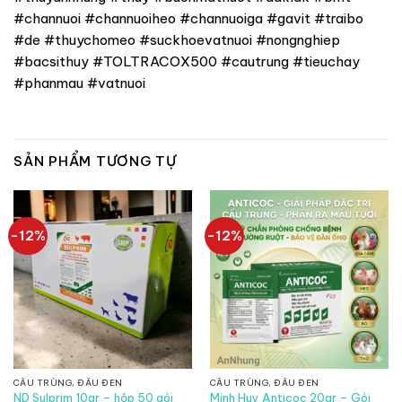
#channuoi #channuoiheo #channuoiga #gavit #traibo
#de #thuychomeo #suckhoevatnuoi #nongnghiep
#bacsithuy #TOLTRACOX500 #cautrung #tieuchay
#phanmau #vatnuoi
SẢN PHẨM TƯƠNG TỰ
-12%
-12%
CẦU TRÙNG, ĐẦU ĐEN
CẦU TRÙNG, ĐẦU ĐEN
Minh Huy Anticoc 20gr – Gói
ND Sulprim 10gr – hộp 50 gói