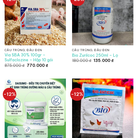
CẦU TRÙNG, ĐẦU ĐEN
CẦU TRÙNG, ĐẦU ĐEN
Via SBA 30% 100gr –
Bio Zurilcoc 250ml – Lọ
Sulfaclozine – Hộp 10 gói
Giá
Giá
180.000
₫
135.000
₫
gốc
hiện
Giá
Giá
875.000
₫
770.000
₫
là:
tại
gốc
hiện
180.000 ₫.
là:
là:
tại
135.000 ₫.
875.000 ₫.
là:
770.000 ₫.
-12%
-12%