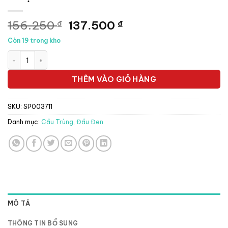
Giá
Giá
156.250
137.500
₫
₫
gốc
hiện
Còn 19 trong kho
là:
tại
Á CHÂU TOLTRA COX 500 - 100ml Oral - Lọ số lượng
156.250 ₫.
là:
137.500 ₫.
THÊM VÀO GIỎ HÀNG
SKU:
SP003711
Danh mục:
Cầu Trùng, Đầu Đen
MÔ TẢ
THÔNG TIN BỔ SUNG