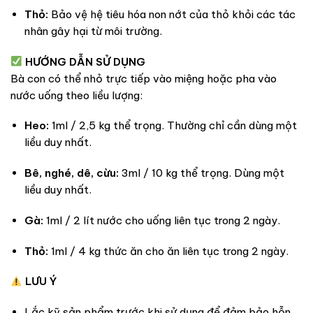
Thỏ:
Bảo vệ hệ tiêu hóa non nớt của thỏ khỏi các tác
nhân gây hại từ môi trường.
HƯỚNG DẪN SỬ DỤNG
Bà con có thể nhỏ trực tiếp vào miệng hoặc pha vào
nước uống theo liều lượng:
Heo:
1ml / 2,5 kg thể trọng. Thường chỉ cần dùng một
liều duy nhất.
Bê, nghé, dê, cừu:
3ml / 10 kg thể trọng. Dùng một
liều duy nhất.
Gà:
1ml / 2 lít nước cho uống liên tục trong 2 ngày.
Thỏ:
1ml / 4 kg thức ăn cho ăn liên tục trong 2 ngày.
LƯU Ý
Lắc kỹ sản phẩm trước khi sử dụng để đảm bảo hỗn