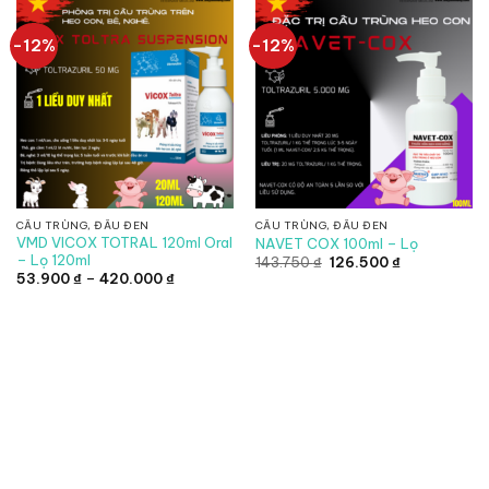
-12%
-12%
CẦU TRÙNG, ĐẦU ĐEN
CẦU TRÙNG, ĐẦU ĐEN
VMD VICOX TOTRAL 120ml Oral
NAVET COX 100ml – Lọ
– Lọ 120ml
Giá
Giá
143.750
₫
126.500
₫
gốc
hiện
Khoảng
53.900
₫
–
420.000
₫
là:
tại
giá:
143.750 ₫.
là:
từ
126.500 ₫.
53.900 ₫
đến
420.000 ₫