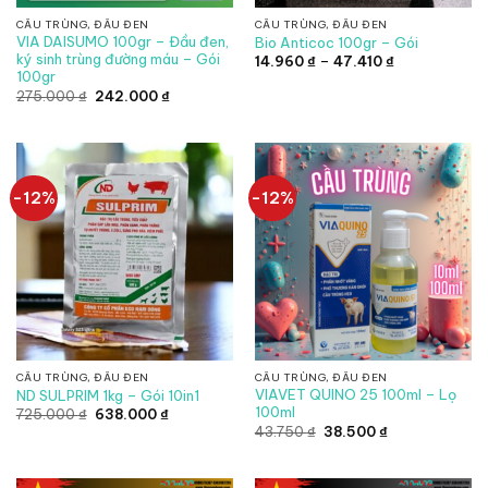
CẦU TRÙNG, ĐẦU ĐEN
CẦU TRÙNG, ĐẦU ĐEN
VIA DAISUMO 100gr – Đầu đen,
Bio Anticoc 100gr – Gói
ký sinh trùng đường máu – Gói
Khoảng
14.960
₫
–
47.410
₫
giá:
100gr
từ
Giá
Giá
275.000
₫
242.000
₫
14.960 ₫
gốc
hiện
đến
là:
tại
47.410 ₫
275.000 ₫.
là:
242.000 ₫.
-12%
-12%
CẦU TRÙNG, ĐẦU ĐEN
CẦU TRÙNG, ĐẦU ĐEN
VIAVET QUINO 25 100ml – Lọ
ND SULPRIM 1kg – Gói 10in1
100ml
Giá
Giá
725.000
₫
638.000
₫
gốc
hiện
Giá
Giá
43.750
₫
38.500
₫
là:
tại
gốc
hiện
725.000 ₫.
là:
là:
tại
638.000 ₫.
43.750 ₫.
là:
38.500 ₫.