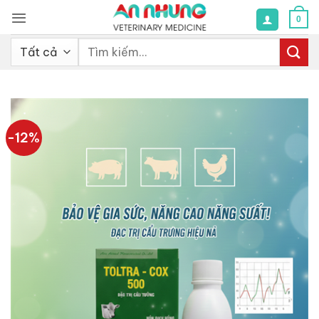
Bỏ
0
qua
nội
Tìm
dung
kiếm:
-12%