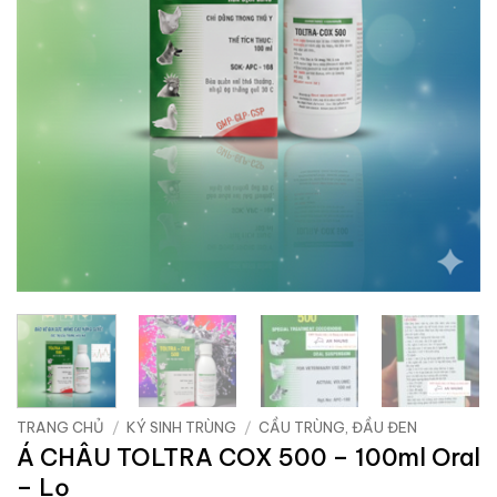
TRANG CHỦ
/
KÝ SINH TRÙNG
/
CẦU TRÙNG, ĐẦU ĐEN
Á CHÂU TOLTRA COX 500 – 100ml Oral
– Lọ