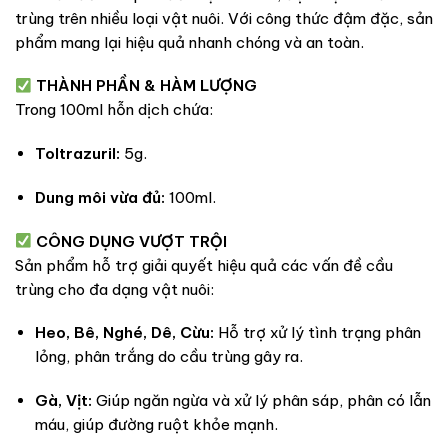
trùng trên nhiều loại vật nuôi. Với công thức đậm đặc, sản
phẩm mang lại hiệu quả nhanh chóng và an toàn.
THÀNH PHẦN & HÀM LƯỢNG
Trong 100ml hỗn dịch chứa:
Toltrazuril:
5g.
Dung môi vừa đủ:
100ml.
CÔNG DỤNG VƯỢT TRỘI
Sản phẩm hỗ trợ giải quyết hiệu quả các vấn đề cầu
trùng cho đa dạng vật nuôi:
Heo, Bê, Nghé, Dê, Cừu:
Hỗ trợ xử lý tình trạng phân
lỏng, phân trắng do cầu trùng gây ra.
Gà, Vịt:
Giúp ngăn ngừa và xử lý phân sáp, phân có lẫn
máu, giúp đường ruột khỏe mạnh.